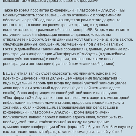
повышая таким образом удобство работы с форумами.
Также во время просмотра конференции «Платформа «Эльбрус»» мы
можем установить cookies, внешние по отношению к программному
обеспечению phpBB, однако они выходят за рамки этого документа,
целью которого является рассмотрение страниц, созданных
исключительно программным обеспечением phpBB. Вторым источником
получения вашей информации являются данные, которые вы
отправляете на форум. Этими данными могут быть, но не исчерпываются,
следующие данные: сообщения, размещённые под учётной записью
Гостя (в дальнейшем «анонимные сообщения»), данные, указанные при
регистрации в конференции «Платформа «Эльбрус»» (в дальнейшем
«ваша учётная запись») и сообщения, оставленные вами после
регистрации и авторизации (в дальнейшем «ваши сообщения»).
Ваша учётная запись будет содержать, как минимум, однозначно
идентифицируемое имя (в дальнейшем «ваше имя пользователя»),
индивидуальный пароль для входа под вашей учётной записью (далее
«ваш пароль») и реальный адрес email (в дальнейшем «ваш адрес
email»). Ваша информация из вашей учётной записи на форумах
«Платформа «Эльбрус»» охраняется законами о защите компьютерной
информации, применяемыми в стране, предоставляющей нам услуги
хостинга. Любая информация, запрашиваемая при регистрации в
конференции «Платформа «Эльбрус»», кроме вашего имени
пользователя, вашего пароля и вашего адреса email, может быть как
необходимой, так и необязательной ко вводу, на усмотрение
администрации конференции «Платформа «Эльбрус»». В любом случае у
вас есть возможность выбрать, какая информация из вашей учётной