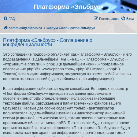
Платформа «Эльбрус»
FAQ
Регистрация
Вход
community.elbrus.ru
Форум Сообщества Эльбрус
Платформа «Эльбрус» - Соглашение о
конфиденциальности
Это соглашение подробно объясняет, как «Платформа «Эльбрус»» и его
подразделения (в дальнейшем «мы», «наш», «Платформа «Эльбрус»»,
«http://forum.elbrus.ru») и phpBB (в дальнейшем «они», «программное
обеспечение phpBB», «www.phpbb.com», «phpBB Limited», «phpBB
Teams») используют информацию, полученную во время любой из ваших
пользовательских сессий (в дальнейшем «ваша информация»).
Ваша информация собирается двумя способами. Во-первых, просмотр
«Платформа «Эльбрус»» приведёт к созданию программным
обеспечением phpBB определённого числа cookies (небольшие
текстовые файлы, загружаемые в папку временных файлов вашего
браузера). Первые две cookie содержат только идентификатор
пользователя (в дальнейшем «user-id») и идентификатор анонимной
сессии (в дальнейшем «session-id»), автоматически присвоенные вам
программным обеспечением phpBB. Третья cookie будет создана после
просмотра одной из тем конференции «Платформа «Эльбрус»» и будет
использоваться для хранения информации о прочтённых вами темах,