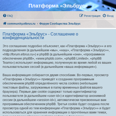
Платформа «Эльбрус»
FAQ
Регистрация
Вход
community.elbrus.ru
Форум Сообщества Эльбрус
Платформа «Эльбрус» - Соглашение о
конфиденциальности
Это соглашение подробно объясняет, как «Платформа «Эльбрус»» и его
подразделения (в дальнейшем «мы», «наш», «Платформа «Эльбрус»»,
«http://forum.elbrus.ru») и phpBB (в дальнейшем «они», «программное
обеспечение phpBB», «www.phpbb.com», «phpBB Limited», «phpBB
Teams») используют информацию, полученную во время любой из ваших
пользовательских сессий (в дальнейшем «ваша информация»).
Ваша информация собирается двумя способами. Во-первых, просмотр
«Платформа «Эльбрус»» приведёт к созданию программным
обеспечением phpBB определённого числа cookies (небольшие
текстовые файлы, загружаемые в папку временных файлов вашего
браузера). Первые две cookie содержат только идентификатор
пользователя (в дальнейшем «user-id») и идентификатор анонимной
сессии (в дальнейшем «session-id»), автоматически присвоенные вам
программным обеспечением phpBB. Третья cookie будет создана после
просмотра одной из тем конференции «Платформа «Эльбрус»» и будет
использоваться для хранения информации о прочтённых вами темах,