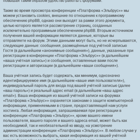
повышая таким образом удобство работы с форумами.
Также во время просмотра конференции «Платформа «Эльбрус»» мы
можем установить cookies, внешние по отношению к программному
обеспечению phpBB, однако они выходят за рамки этого документа,
целью которого является рассмотрение страниц, созданных
исключительно программным обеспечением phpBB. Вторым источником
получения вашей информации являются данные, которые вы
отправляете на форум. Этими данными могут быть, но не исчерпываются,
следующие данные: сообщения, размещённые под учётной записью
Гостя (в дальнейшем «анонимные сообщения»), данные, указанные при
регистрации в конференции «Платформа «Эльбрус»» (в дальнейшем
«ваша учётная запись») и сообщения, оставленные вами после
регистрации и авторизации (в дальнейшем «ваши сообщения»).
Ваша учётная запись будет содержать, как минимум, однозначно
идентифицируемое имя (в дальнейшем «ваше имя пользователя»),
индивидуальный пароль для входа под вашей учётной записью (далее
«ваш пароль») и реальный адрес email (в дальнейшем «ваш адрес
email»). Ваша информация из вашей учётной записи на форумах
«Платформа «Эльбрус»» охраняется законами о защите компьютерной
информации, применяемыми в стране, предоставляющей нам услуги
хостинга. Любая информация, запрашиваемая при регистрации в
конференции «Платформа «Эльбрус»», кроме вашего имени
пользователя, вашего пароля и вашего адреса email, может быть как
необходимой, так и необязательной ко вводу, на усмотрение
администрации конференции «Платформа «Эльбрус»». В любом случае у
вас есть возможность выбрать, какая информация из вашей учётной