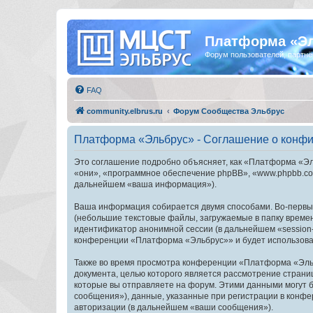
Платформа «Э
Форум пользователей, партнё
FAQ
community.elbrus.ru
Форум Сообщества Эльбрус
Платформа «Эльбрус» - Соглашение о конф
Это соглашение подробно объясняет, как «Платформа «Эль
«они», «программное обеспечение phpBB», «www.phpbb.com
дальнейшем «ваша информация»).
Ваша информация собирается двумя способами. Во-первы
(небольшие текстовые файлы, загружаемые в папку времен
идентификатор анонимной сессии (в дальнейшем «session-
конференции «Платформа «Эльбрус»» и будет использоват
Также во время просмотра конференции «Платформа «Эльб
документа, целью которого является рассмотрение стран
которые вы отправляете на форум. Этими данными могут 
сообщения»), данные, указанные при регистрации в конф
авторизации (в дальнейшем «ваши сообщения»).