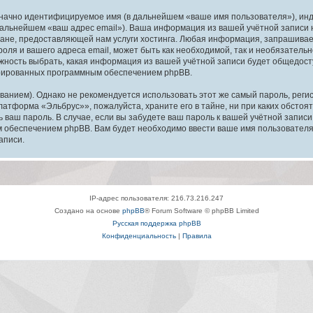
означно идентифицируемое имя (в дальнейшем «ваше имя пользователя»), ин
в дальнейшем «ваш адрес email»). Ваша информация из вашей учётной запис
ане, предоставляющей нам услуги хостинга. Любая информация, запрашива
оля и вашего адреса email, может быть как необходимой, так и необязатель
ность выбрать, какая информация из вашей учётной записи будет общедоступ
ерированных программным обеспечением phpBB.
ием). Однако не рекомендуется использовать этот же самый пароль, регист
латформа «Эльбрус»», пожалуйста, храните его в тайне, ни при каких обсто
ть ваш пароль. В случае, если вы забудете ваш пароль к вашей учётной запи
обеспечением phpBB. Вам будет необходимо ввести ваше имя пользователя и
аписи.
IP-адрес пользователя: 216.73.216.247
Создано на основе
phpBB
® Forum Software © phpBB Limited
Русская поддержка phpBB
Конфиденциальность
|
Правила