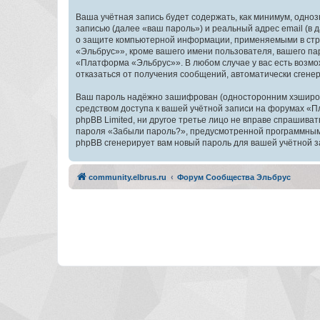
Ваша учётная запись будет содержать, как минимум, одн
записью (далее «ваш пароль») и реальный адрес email (
о защите компьютерной информации, применяемыми в стр
«Эльбрус»», кроме вашего имени пользователя, вашего пар
«Платформа «Эльбрус»». В любом случае у вас есть возмож
отказаться от получения сообщений, автоматически сген
Ваш пароль надёжно зашифрован (односторонним хэширован
средством доступа к вашей учётной записи на форумах «П
phpBB Limited, ни другое третье лицо не вправе спрашива
пароля «Забыли пароль?», предусмотренной программным 
phpBB сгенерирует вам новый пароль для вашей учётной з
community.elbrus.ru
Форум Сообщества Эльбрус