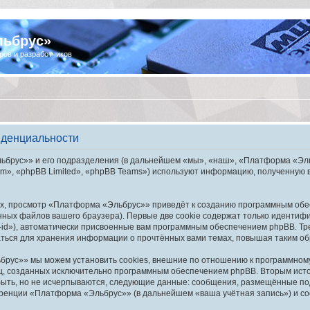
льбрус»
ров и разработчиков
иденциальности
брус»» и его подразделения (в дальнейшем «мы», «наш», «Платформа «Эльбру
», «phpBB Limited», «phpBB Teams») используют информацию, полученную во
х, просмотр «Платформа «Эльбрус»» приведёт к созданию программным обе
ных файлов вашего браузера). Первые две cookie содержат только идентифик
id»), автоматически присвоенные вам программным обеспечением phpBB. Тре
ься для хранения информации о прочтённых вами темах, повышая таким об
рус»» мы можем установить cookies, внешние по отношению к программному 
иц, созданных исключительно программным обеспечением phpBB. Вторым ис
быть, но не исчерпываются, следующие данные: сообщения, размещённые по
еренции «Платформа «Эльбрус»» (в дальнейшем «ваша учётная запись») и со