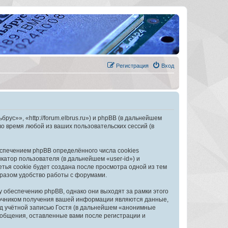
Регистрация
Вход
с»», «http://forum.elbrus.ru») и phpBB (в дальнейшем
 время любой из ваших пользовательских сессий (в
спечением phpBB определённого числа cookies
атор пользователя (в дальнейшем «user-id») и
тья cookie будет создана после просмотра одной из тем
разом удобство работы с форумами.
обеспечению phpBB, однако они выходят за рамки этого
точником получения вашей информации являются данные,
д учётной записью Гостя (в дальнейшем «анонимные
общения, оставленные вами после регистрации и