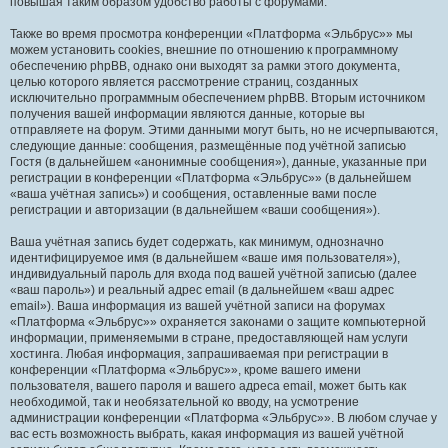
повышая таким образом удобство работы с форумами.
Также во время просмотра конференции «Платформа «Эльбрус»» мы
можем установить cookies, внешние по отношению к программному
обеспечению phpBB, однако они выходят за рамки этого документа,
целью которого является рассмотрение страниц, созданных
исключительно программным обеспечением phpBB. Вторым источником
получения вашей информации являются данные, которые вы
отправляете на форум. Этими данными могут быть, но не исчерпываются,
следующие данные: сообщения, размещённые под учётной записью
Гостя (в дальнейшем «анонимные сообщения»), данные, указанные при
регистрации в конференции «Платформа «Эльбрус»» (в дальнейшем
«ваша учётная запись») и сообщения, оставленные вами после
регистрации и авторизации (в дальнейшем «ваши сообщения»).
Ваша учётная запись будет содержать, как минимум, однозначно
идентифицируемое имя (в дальнейшем «ваше имя пользователя»),
индивидуальный пароль для входа под вашей учётной записью (далее
«ваш пароль») и реальный адрес email (в дальнейшем «ваш адрес
email»). Ваша информация из вашей учётной записи на форумах
«Платформа «Эльбрус»» охраняется законами о защите компьютерной
информации, применяемыми в стране, предоставляющей нам услуги
хостинга. Любая информация, запрашиваемая при регистрации в
конференции «Платформа «Эльбрус»», кроме вашего имени
пользователя, вашего пароля и вашего адреса email, может быть как
необходимой, так и необязательной ко вводу, на усмотрение
администрации конференции «Платформа «Эльбрус»». В любом случае у
вас есть возможность выбрать, какая информация из вашей учётной