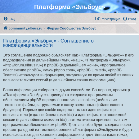
Платформа «Эльбрус»
FAQ
Регистрация
Вход
community.elbrus.ru
Форум Сообщества Эльбрус
Платформа «Эльбрус» - Соглашение о
конфиденциальности
Это соглашение подробно объясняет, как «Платформа «Эльбрус»» и его
подразделения (в дальнейшем «мы», «наш», «Платформа «Эльбрус»»,
«http://forum.elbrus.ru») и phpBB (в дальнейшем «они», «программное
обеспечение phpBB», «www.phpbb.com», «phpBB Limited», «phpBB
Teams») используют информацию, полученную во время любой из ваших
пользовательских сессий (в дальнейшем «ваша информация»).
Ваша информация собирается двумя способами. Во-первых, просмотр
«Платформа «Эльбрус»» приведёт к созданию программным
обеспечением phpBB определённого числа cookies (небольшие
текстовые файлы, загружаемые в папку временных файлов вашего
браузера). Первые две cookie содержат только идентификатор
пользователя (в дальнейшем «user-id») и идентификатор анонимной
сессии (в дальнейшем «session-id»), автоматически присвоенные вам
программным обеспечением phpBB. Третья cookie будет создана после
просмотра одной из тем конференции «Платформа «Эльбрус»» и будет
использоваться для хранения информации о прочтённых вами темах,