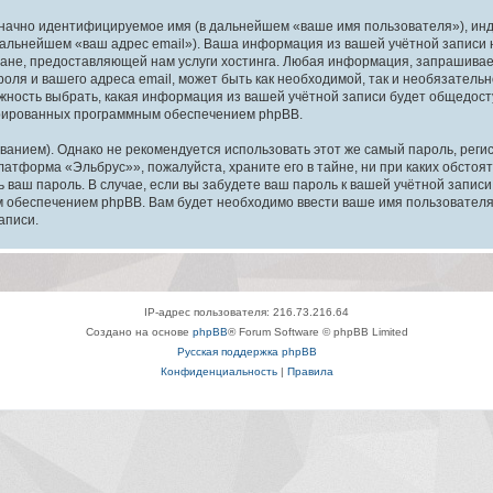
означно идентифицируемое имя (в дальнейшем «ваше имя пользователя»), ин
в дальнейшем «ваш адрес email»). Ваша информация из вашей учётной запис
ане, предоставляющей нам услуги хостинга. Любая информация, запрашива
оля и вашего адреса email, может быть как необходимой, так и необязатель
ность выбрать, какая информация из вашей учётной записи будет общедоступ
ерированных программным обеспечением phpBB.
ием). Однако не рекомендуется использовать этот же самый пароль, регист
латформа «Эльбрус»», пожалуйста, храните его в тайне, ни при каких обсто
ть ваш пароль. В случае, если вы забудете ваш пароль к вашей учётной запи
обеспечением phpBB. Вам будет необходимо ввести ваше имя пользователя и
аписи.
IP-адрес пользователя: 216.73.216.64
Создано на основе
phpBB
® Forum Software © phpBB Limited
Русская поддержка phpBB
Конфиденциальность
|
Правила