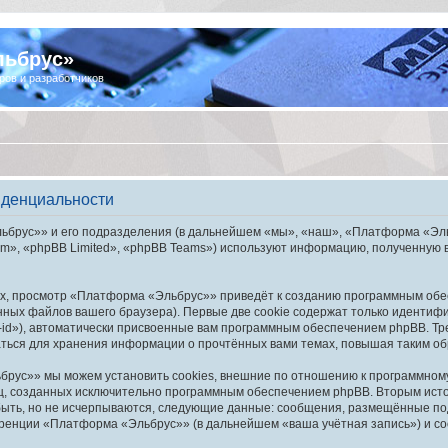
льбрус»
ров и разработчиков
иденциальности
брус»» и его подразделения (в дальнейшем «мы», «наш», «Платформа «Эльбру
», «phpBB Limited», «phpBB Teams») используют информацию, полученную во
х, просмотр «Платформа «Эльбрус»» приведёт к созданию программным обе
ных файлов вашего браузера). Первые две cookie содержат только идентифик
id»), автоматически присвоенные вам программным обеспечением phpBB. Тре
ься для хранения информации о прочтённых вами темах, повышая таким об
рус»» мы можем установить cookies, внешние по отношению к программному 
иц, созданных исключительно программным обеспечением phpBB. Вторым ис
быть, но не исчерпываются, следующие данные: сообщения, размещённые по
еренции «Платформа «Эльбрус»» (в дальнейшем «ваша учётная запись») и со