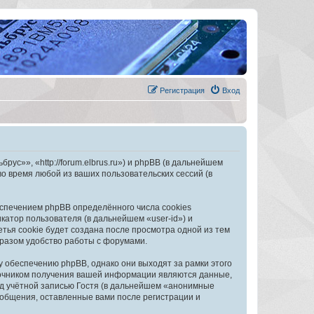
Регистрация
Вход
с»», «http://forum.elbrus.ru») и phpBB (в дальнейшем
 время любой из ваших пользовательских сессий (в
спечением phpBB определённого числа cookies
атор пользователя (в дальнейшем «user-id») и
тья cookie будет создана после просмотра одной из тем
разом удобство работы с форумами.
обеспечению phpBB, однако они выходят за рамки этого
точником получения вашей информации являются данные,
д учётной записью Гостя (в дальнейшем «анонимные
общения, оставленные вами после регистрации и