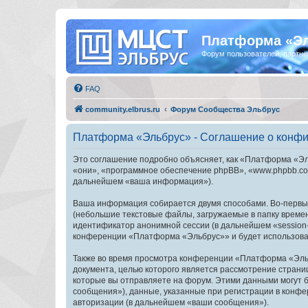
Платформа «Э
Форум пользователей, партнё
FAQ
community.elbrus.ru
Форум Сообщества Эльбрус
Платформа «Эльбрус» - Соглашение о конф
Это соглашение подробно объясняет, как «Платформа «Эль
«они», «программное обеспечение phpBB», «www.phpbb.com
дальнейшем «ваша информация»).
Ваша информация собирается двумя способами. Во-первы
(небольшие текстовые файлы, загружаемые в папку времен
идентификатор анонимной сессии (в дальнейшем «session-
конференции «Платформа «Эльбрус»» и будет использоват
Также во время просмотра конференции «Платформа «Эльб
документа, целью которого является рассмотрение стран
которые вы отправляете на форум. Этими данными могут 
сообщения»), данные, указанные при регистрации в конф
авторизации (в дальнейшем «ваши сообщения»).