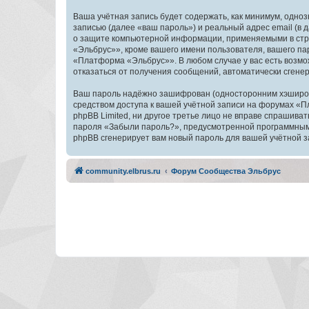
Ваша учётная запись будет содержать, как минимум, одн
записью (далее «ваш пароль») и реальный адрес email (
о защите компьютерной информации, применяемыми в стр
«Эльбрус»», кроме вашего имени пользователя, вашего пар
«Платформа «Эльбрус»». В любом случае у вас есть возмож
отказаться от получения сообщений, автоматически сген
Ваш пароль надёжно зашифрован (односторонним хэширован
средством доступа к вашей учётной записи на форумах «П
phpBB Limited, ни другое третье лицо не вправе спрашива
пароля «Забыли пароль?», предусмотренной программным 
phpBB сгенерирует вам новый пароль для вашей учётной з
community.elbrus.ru
Форум Сообщества Эльбрус