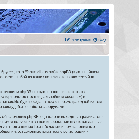
Регистрация
Вход
с»», «http://forum.elbrus.ru») и phpBB (в дальнейшем
 время любой из ваших пользовательских сессий (в
спечением phpBB определённого числа cookies
атор пользователя (в дальнейшем «user-id») и
тья cookie будет создана после просмотра одной из тем
разом удобство работы с форумами.
обеспечению phpBB, однако они выходят за рамки этого
точником получения вашей информации являются данные,
д учётной записью Гостя (в дальнейшем «анонимные
общения, оставленные вами после регистрации и