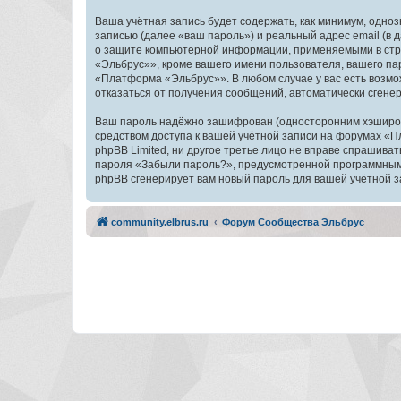
Ваша учётная запись будет содержать, как минимум, одн
записью (далее «ваш пароль») и реальный адрес email (
о защите компьютерной информации, применяемыми в стр
«Эльбрус»», кроме вашего имени пользователя, вашего пар
«Платформа «Эльбрус»». В любом случае у вас есть возмож
отказаться от получения сообщений, автоматически сген
Ваш пароль надёжно зашифрован (односторонним хэширован
средством доступа к вашей учётной записи на форумах «П
phpBB Limited, ни другое третье лицо не вправе спрашива
пароля «Забыли пароль?», предусмотренной программным 
phpBB сгенерирует вам новый пароль для вашей учётной з
community.elbrus.ru
Форум Сообщества Эльбрус