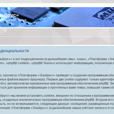
льбрус»
ров и разработчиков
иденциальности
брус»» и его подразделения (в дальнейшем «мы», «наш», «Платформа «Эльбру
», «phpBB Limited», «phpBB Teams») используют информацию, полученную во
х, просмотр «Платформа «Эльбрус»» приведёт к созданию программным обе
ных файлов вашего браузера). Первые две cookie содержат только идентифик
id»), автоматически присвоенные вам программным обеспечением phpBB. Тре
ься для хранения информации о прочтённых вами темах, повышая таким об
рус»» мы можем установить cookies, внешние по отношению к программному 
иц, созданных исключительно программным обеспечением phpBB. Вторым ис
быть, но не исчерпываются, следующие данные: сообщения, размещённые по
еренции «Платформа «Эльбрус»» (в дальнейшем «ваша учётная запись») и со