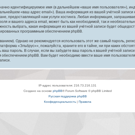
означно идентифицируемое имя (в дальнейшем «ваше имя пользователя»), ин
в дальнейшем «ваш адрес email»). Ваша информация из вашей учётной запис
ане, предоставляющей нам услуги хостинга. Любая информация, запрашива
оля и вашего адреса email, может быть как необходимой, так и необязатель
ность выбрать, какая информация из вашей учётной записи будет общедоступ
ерированных программным обеспечением phpBB.
ием). Однако не рекомендуется использовать этот же самый пароль, регист
латформа «Эльбрус»», пожалуйста, храните его в тайне, ни при каких обсто
ть ваш пароль. В случае, если вы забудете ваш пароль к вашей учётной запи
обеспечением phpBB. Вам будет необходимо ввести ваше имя пользователя и
аписи.
IP-адрес пользователя: 216.73.216.131
Создано на основе
phpBB
® Forum Software © phpBB Limited
Русская поддержка phpBB
Конфиденциальность
|
Правила