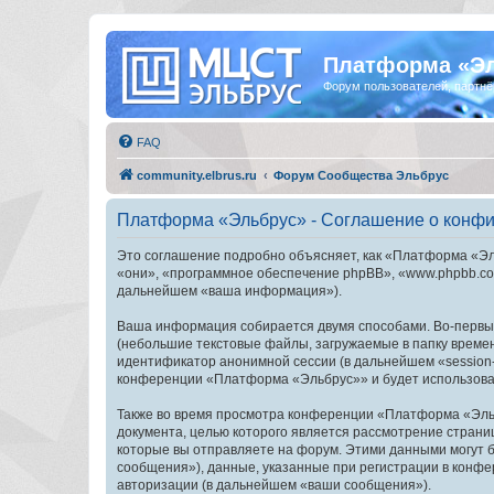
Платформа «Э
Форум пользователей, партнё
FAQ
community.elbrus.ru
Форум Сообщества Эльбрус
Платформа «Эльбрус» - Соглашение о конф
Это соглашение подробно объясняет, как «Платформа «Эль
«они», «программное обеспечение phpBB», «www.phpbb.com
дальнейшем «ваша информация»).
Ваша информация собирается двумя способами. Во-первы
(небольшие текстовые файлы, загружаемые в папку времен
идентификатор анонимной сессии (в дальнейшем «session-
конференции «Платформа «Эльбрус»» и будет использоват
Также во время просмотра конференции «Платформа «Эльб
документа, целью которого является рассмотрение стран
которые вы отправляете на форум. Этими данными могут 
сообщения»), данные, указанные при регистрации в конф
авторизации (в дальнейшем «ваши сообщения»).