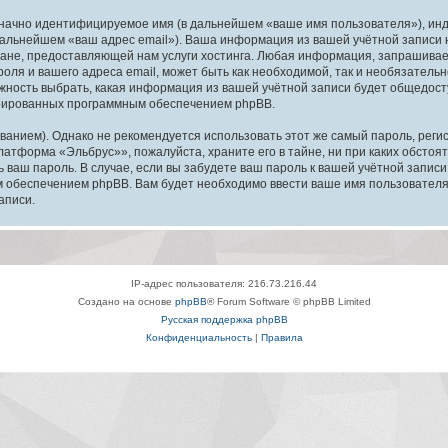
означно идентифицируемое имя (в дальнейшем «ваше имя пользователя»), ин
в дальнейшем «ваш адрес email»). Ваша информация из вашей учётной запис
ане, предоставляющей нам услуги хостинга. Любая информация, запрашива
оля и вашего адреса email, может быть как необходимой, так и необязатель
ность выбрать, какая информация из вашей учётной записи будет общедоступ
ерированных программным обеспечением phpBB.
ием). Однако не рекомендуется использовать этот же самый пароль, регист
латформа «Эльбрус»», пожалуйста, храните его в тайне, ни при каких обсто
ть ваш пароль. В случае, если вы забудете ваш пароль к вашей учётной запи
обеспечением phpBB. Вам будет необходимо ввести ваше имя пользователя и
аписи.
IP-адрес пользователя: 216.73.216.44
Создано на основе
phpBB
® Forum Software © phpBB Limited
Русская поддержка phpBB
Конфиденциальность
|
Правила