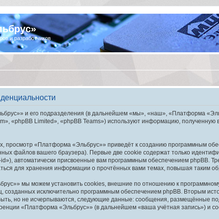
льбрус»
ров и разработчиков
иденциальности
брус»» и его подразделения (в дальнейшем «мы», «наш», «Платформа «Эльбру
», «phpBB Limited», «phpBB Teams») используют информацию, полученную во
х, просмотр «Платформа «Эльбрус»» приведёт к созданию программным обе
ных файлов вашего браузера). Первые две cookie содержат только идентифик
id»), автоматически присвоенные вам программным обеспечением phpBB. Тре
ься для хранения информации о прочтённых вами темах, повышая таким об
рус»» мы можем установить cookies, внешние по отношению к программному 
иц, созданных исключительно программным обеспечением phpBB. Вторым ис
быть, но не исчерпываются, следующие данные: сообщения, размещённые по
еренции «Платформа «Эльбрус»» (в дальнейшем «ваша учётная запись») и со