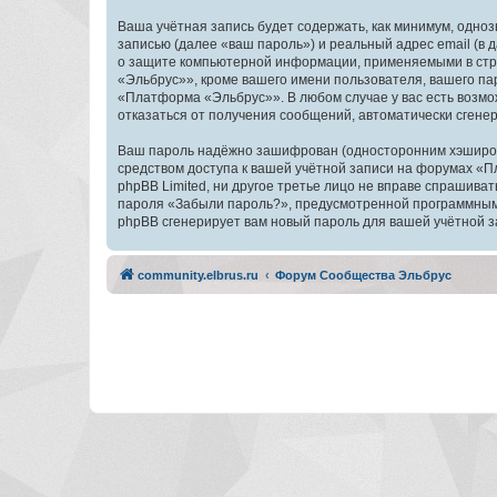
Ваша учётная запись будет содержать, как минимум, одн
записью (далее «ваш пароль») и реальный адрес email (
о защите компьютерной информации, применяемыми в стр
«Эльбрус»», кроме вашего имени пользователя, вашего пар
«Платформа «Эльбрус»». В любом случае у вас есть возмож
отказаться от получения сообщений, автоматически сген
Ваш пароль надёжно зашифрован (односторонним хэширован
средством доступа к вашей учётной записи на форумах «П
phpBB Limited, ни другое третье лицо не вправе спрашива
пароля «Забыли пароль?», предусмотренной программным 
phpBB сгенерирует вам новый пароль для вашей учётной з
community.elbrus.ru
Форум Сообщества Эльбрус