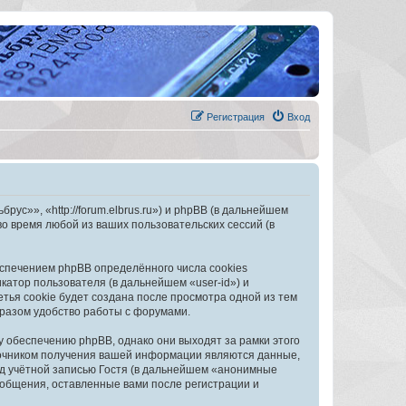
Регистрация
Вход
с»», «http://forum.elbrus.ru») и phpBB (в дальнейшем
 время любой из ваших пользовательских сессий (в
спечением phpBB определённого числа cookies
атор пользователя (в дальнейшем «user-id») и
тья cookie будет создана после просмотра одной из тем
разом удобство работы с форумами.
обеспечению phpBB, однако они выходят за рамки этого
точником получения вашей информации являются данные,
д учётной записью Гостя (в дальнейшем «анонимные
общения, оставленные вами после регистрации и