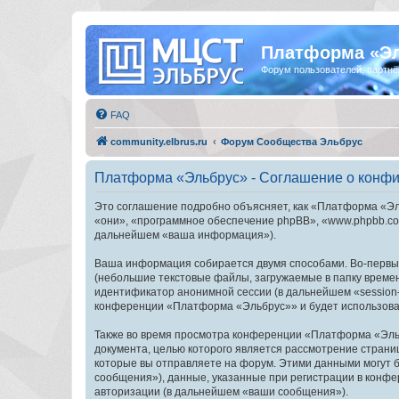
Платформа «Э
Форум пользователей, партнё
FAQ
community.elbrus.ru
Форум Сообщества Эльбрус
Платформа «Эльбрус» - Соглашение о конф
Это соглашение подробно объясняет, как «Платформа «Эль
«они», «программное обеспечение phpBB», «www.phpbb.com
дальнейшем «ваша информация»).
Ваша информация собирается двумя способами. Во-первы
(небольшие текстовые файлы, загружаемые в папку времен
идентификатор анонимной сессии (в дальнейшем «session-
конференции «Платформа «Эльбрус»» и будет использоват
Также во время просмотра конференции «Платформа «Эльб
документа, целью которого является рассмотрение стран
которые вы отправляете на форум. Этими данными могут 
сообщения»), данные, указанные при регистрации в конф
авторизации (в дальнейшем «ваши сообщения»).