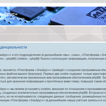
льбрус»
ров и разработчиков
иденциальности
брус»» и его подразделения (в дальнейшем «мы», «наш», «Платформа «Эльбру
», «phpBB Limited», «phpBB Teams») используют информацию, полученную во
х, просмотр «Платформа «Эльбрус»» приведёт к созданию программным обе
ных файлов вашего браузера). Первые две cookie содержат только идентифик
id»), автоматически присвоенные вам программным обеспечением phpBB. Тре
ься для хранения информации о прочтённых вами темах, повышая таким об
рус»» мы можем установить cookies, внешние по отношению к программному 
иц, созданных исключительно программным обеспечением phpBB. Вторым ис
быть, но не исчерпываются, следующие данные: сообщения, размещённые по
еренции «Платформа «Эльбрус»» (в дальнейшем «ваша учётная запись») и со