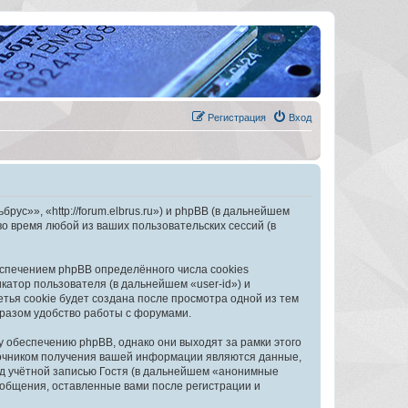
Регистрация
Вход
с»», «http://forum.elbrus.ru») и phpBB (в дальнейшем
 время любой из ваших пользовательских сессий (в
спечением phpBB определённого числа cookies
атор пользователя (в дальнейшем «user-id») и
тья cookie будет создана после просмотра одной из тем
разом удобство работы с форумами.
обеспечению phpBB, однако они выходят за рамки этого
точником получения вашей информации являются данные,
д учётной записью Гостя (в дальнейшем «анонимные
общения, оставленные вами после регистрации и