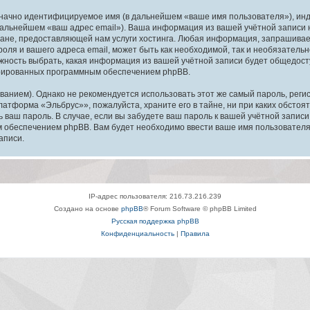
означно идентифицируемое имя (в дальнейшем «ваше имя пользователя»), ин
в дальнейшем «ваш адрес email»). Ваша информация из вашей учётной запис
ане, предоставляющей нам услуги хостинга. Любая информация, запрашива
оля и вашего адреса email, может быть как необходимой, так и необязатель
ность выбрать, какая информация из вашей учётной записи будет общедоступ
ерированных программным обеспечением phpBB.
ием). Однако не рекомендуется использовать этот же самый пароль, регист
латформа «Эльбрус»», пожалуйста, храните его в тайне, ни при каких обсто
ть ваш пароль. В случае, если вы забудете ваш пароль к вашей учётной запи
обеспечением phpBB. Вам будет необходимо ввести ваше имя пользователя и
аписи.
IP-адрес пользователя: 216.73.216.239
Создано на основе
phpBB
® Forum Software © phpBB Limited
Русская поддержка phpBB
Конфиденциальность
|
Правила