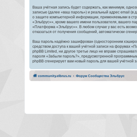
Ваша учётная запись будет содержать, как минимум, одн
записью (далее «ваш пароль») и реальный адрес email (
о защите компьютерной информации, применяемыми в стр
«Эльбрус»», кроме вашего имени пользователя, вашего пар
«Платформа «Эльбрус»». В любом случае у вас есть возмож
отказаться от получения сообщений, автоматически сген
Ваш пароль надёжно зашифрован (односторонним хэширован
средством доступа к вашей учётной записи на форумах «П
phpBB Limited, ни другое третье лицо не вправе спрашива
пароля «Забыли пароль?», предусмотренной программным 
phpBB сгенерирует вам новый пароль для вашей учётной з
community.elbrus.ru
Форум Сообщества Эльбрус