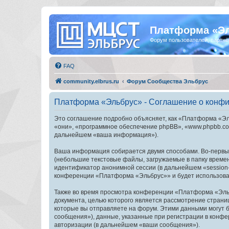
Платформа «Э
Форум пользователей, партнё
FAQ
community.elbrus.ru
Форум Сообщества Эльбрус
Платформа «Эльбрус» - Соглашение о конф
Это соглашение подробно объясняет, как «Платформа «Эль
«они», «программное обеспечение phpBB», «www.phpbb.com
дальнейшем «ваша информация»).
Ваша информация собирается двумя способами. Во-первы
(небольшие текстовые файлы, загружаемые в папку времен
идентификатор анонимной сессии (в дальнейшем «session-
конференции «Платформа «Эльбрус»» и будет использоват
Также во время просмотра конференции «Платформа «Эльб
документа, целью которого является рассмотрение стран
которые вы отправляете на форум. Этими данными могут 
сообщения»), данные, указанные при регистрации в конф
авторизации (в дальнейшем «ваши сообщения»).