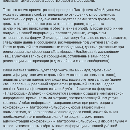
повышая таким образом удобство работы с форумами.
Также во время просмотра конференции «Платформа «Эльбрус»» мы
можем установить cookies, внешние по отношению к программному
обеспечению phpBB, однако они выходят за рамки этого документа,
целью которого является рассмотрение страниц, созданных
исключительно программным обеспечением phpBB. Вторым источником
получения вашей информации являются данные, которые вы
отправляете на форум. Этими данными могут быть, но не исчерпываются,
следующие данные: сообщения, размещённые под учётной записью
Гостя (в дальнейшем «анонимные сообщения»), данные, указанные при
регистрации в конференции «Платформа «Эльбрус»» (в дальнейшем
«ваша учётная запись») и сообщения, оставленные вами после
регистрации и авторизации (в дальнейшем «ваши сообщения»).
Ваша учётная запись будет содержать, как минимум, однозначно
идентифицируемое имя (в дальнейшем «ваше имя пользователя»),
индивидуальный пароль для входа под вашей учётной записью (далее
«ваш пароль») и реальный адрес email (в дальнейшем «ваш адрес
email»). Ваша информация из вашей учётной записи на форумах
«Платформа «Эльбрус»» охраняется законами о защите компьютерной
информации, применяемыми в стране, предоставляющей нам услуги
хостинга. Любая информация, запрашиваемая при регистрации в
конференции «Платформа «Эльбрус»», кроме вашего имени
пользователя, вашего пароля и вашего адреса email, может быть как
необходимой, так и необязательной ко вводу, на усмотрение
администрации конференции «Платформа «Эльбрус»». В любом случае у
вас есть возможность выбрать, какая информация из вашей учётной