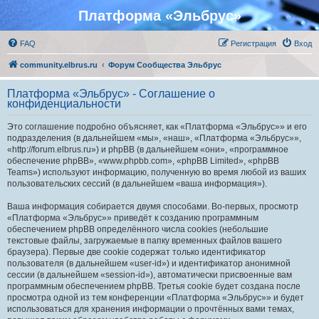
Платформа «Эльбрус»
FAQ
Регистрация
Вход
community.elbrus.ru
Форум Сообщества Эльбрус
Платформа «Эльбрус» - Соглашение о
конфиденциальности
Это соглашение подробно объясняет, как «Платформа «Эльбрус»» и его
подразделения (в дальнейшем «мы», «наш», «Платформа «Эльбрус»»,
«http://forum.elbrus.ru») и phpBB (в дальнейшем «они», «программное
обеспечение phpBB», «www.phpbb.com», «phpBB Limited», «phpBB
Teams») используют информацию, полученную во время любой из ваших
пользовательских сессий (в дальнейшем «ваша информация»).
Ваша информация собирается двумя способами. Во-первых, просмотр
«Платформа «Эльбрус»» приведёт к созданию программным
обеспечением phpBB определённого числа cookies (небольшие
текстовые файлы, загружаемые в папку временных файлов вашего
браузера). Первые две cookie содержат только идентификатор
пользователя (в дальнейшем «user-id») и идентификатор анонимной
сессии (в дальнейшем «session-id»), автоматически присвоенные вам
программным обеспечением phpBB. Третья cookie будет создана после
просмотра одной из тем конференции «Платформа «Эльбрус»» и будет
использоваться для хранения информации о прочтённых вами темах,