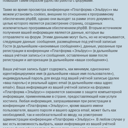
повышая таким образом удобство работы с форумами.
Также во время просмотра конференции «Платформа «Эльбрус»» мы
можем установить cookies, внешние по отношению к программному
обеспечению phpBB, однако они выходят за рамки этого документа,
целью которого является рассмотрение страниц, созданных
исключительно программным обеспечением phpBB. Вторым источником
получения вашей информации являются данные, которые вы
отправляете на форум. Этими данными могут быть, но не исчерпываются,
следующие данные: сообщения, размещённые под учётной записью
Гостя (в дальнейшем «анонимные сообщения»), данные, указанные при
регистрации в конференции «Платформа «Эльбрус»» (в дальнейшем
«ваша учётная запись») и сообщения, оставленные вами после
регистрации и авторизации (в дальнейшем «ваши сообщения»).
Ваша учётная запись будет содержать, как минимум, однозначно
идентифицируемое имя (в дальнейшем «ваше имя пользователя»),
индивидуальный пароль для входа под вашей учётной записью (далее
«ваш пароль») и реальный адрес email (в дальнейшем «ваш адрес
email»). Ваша информация из вашей учётной записи на форумах
«Платформа «Эльбрус»» охраняется законами о защите компьютерной
информации, применяемыми в стране, предоставляющей нам услуги
хостинга. Любая информация, запрашиваемая при регистрации в
конференции «Платформа «Эльбрус»», кроме вашего имени
пользователя, вашего пароля и вашего адреса email, может быть как
необходимой, так и необязательной ко вводу, на усмотрение
администрации конференции «Платформа «Эльбрус»». В любом случае у
вас есть возможность выбрать, какая информация из вашей учётной