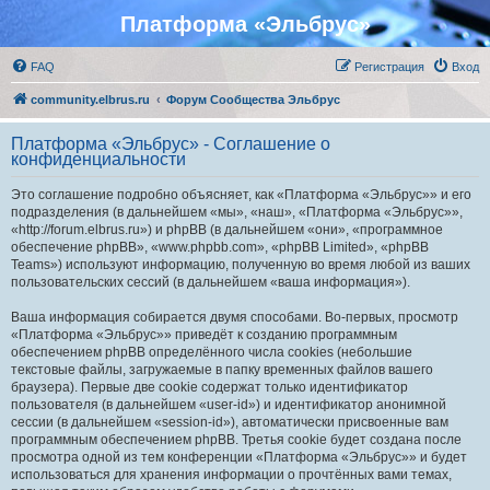
Платформа «Эльбрус»
FAQ
Регистрация
Вход
community.elbrus.ru
Форум Сообщества Эльбрус
Платформа «Эльбрус» - Соглашение о
конфиденциальности
Это соглашение подробно объясняет, как «Платформа «Эльбрус»» и его
подразделения (в дальнейшем «мы», «наш», «Платформа «Эльбрус»»,
«http://forum.elbrus.ru») и phpBB (в дальнейшем «они», «программное
обеспечение phpBB», «www.phpbb.com», «phpBB Limited», «phpBB
Teams») используют информацию, полученную во время любой из ваших
пользовательских сессий (в дальнейшем «ваша информация»).
Ваша информация собирается двумя способами. Во-первых, просмотр
«Платформа «Эльбрус»» приведёт к созданию программным
обеспечением phpBB определённого числа cookies (небольшие
текстовые файлы, загружаемые в папку временных файлов вашего
браузера). Первые две cookie содержат только идентификатор
пользователя (в дальнейшем «user-id») и идентификатор анонимной
сессии (в дальнейшем «session-id»), автоматически присвоенные вам
программным обеспечением phpBB. Третья cookie будет создана после
просмотра одной из тем конференции «Платформа «Эльбрус»» и будет
использоваться для хранения информации о прочтённых вами темах,