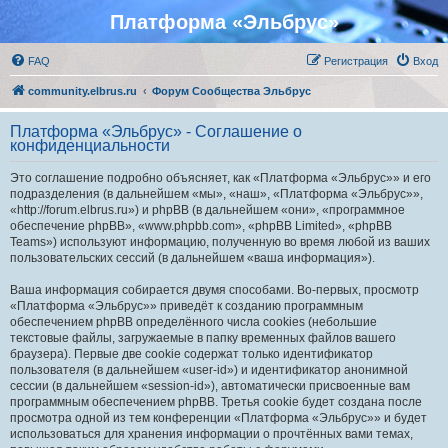
Платформа «Эльбрус»
FAQ
Регистрация
Вход
community.elbrus.ru
Форум Сообщества Эльбрус
Платформа «Эльбрус» - Соглашение о
конфиденциальности
Это соглашение подробно объясняет, как «Платформа «Эльбрус»» и его
подразделения (в дальнейшем «мы», «наш», «Платформа «Эльбрус»»,
«http://forum.elbrus.ru») и phpBB (в дальнейшем «они», «программное
обеспечение phpBB», «www.phpbb.com», «phpBB Limited», «phpBB
Teams») используют информацию, полученную во время любой из ваших
пользовательских сессий (в дальнейшем «ваша информация»).
Ваша информация собирается двумя способами. Во-первых, просмотр
«Платформа «Эльбрус»» приведёт к созданию программным
обеспечением phpBB определённого числа cookies (небольшие
текстовые файлы, загружаемые в папку временных файлов вашего
браузера). Первые две cookie содержат только идентификатор
пользователя (в дальнейшем «user-id») и идентификатор анонимной
сессии (в дальнейшем «session-id»), автоматически присвоенные вам
программным обеспечением phpBB. Третья cookie будет создана после
просмотра одной из тем конференции «Платформа «Эльбрус»» и будет
использоваться для хранения информации о прочтённых вами темах,