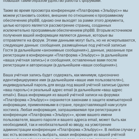
повышая таким образом удобство работы с форумами.
Также во время просмотра конференции «Платформа «Эльбрус»» мы
можем установить cookies, внешние по отношению к программному
обеспечению phpBB, однако они выходят за рамки этого документа,
целью которого является рассмотрение страниц, созданных
исключительно программным обеспечением phpBB. Вторым источником
получения вашей информации являются данные, которые вы
отправляете на форум. Этими данными могут быть, но не исчерпываются,
следующие данные: сообщения, размещённые под учётной записью
Гостя (в дальнейшем «анонимные сообщения»), данные, указанные при
регистрации в конференции «Платформа «Эльбрус»» (в дальнейшем
«ваша учётная запись») и сообщения, оставленные вами после
регистрации и авторизации (в дальнейшем «ваши сообщения»).
Ваша учётная запись будет содержать, как минимум, однозначно
идентифицируемое имя (в дальнейшем «ваше имя пользователя»),
индивидуальный пароль для входа под вашей учётной записью (далее
«ваш пароль») и реальный адрес email (в дальнейшем «ваш адрес
email»). Ваша информация из вашей учётной записи на форумах
«Платформа «Эльбрус»» охраняется законами о защите компьютерной
информации, применяемыми в стране, предоставляющей нам услуги
хостинга. Любая информация, запрашиваемая при регистрации в
конференции «Платформа «Эльбрус»», кроме вашего имени
пользователя, вашего пароля и вашего адреса email, может быть как
необходимой, так и необязательной ко вводу, на усмотрение
администрации конференции «Платформа «Эльбрус»». В любом случае у
вас есть возможность выбрать, какая информация из вашей учётной