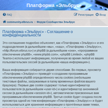
Платформа «Эльбрус»
FAQ
Регистрация
Вход
community.elbrus.ru
Форум Сообщества Эльбрус
Платформа «Эльбрус» - Соглашение о
конфиденциальности
Это соглашение подробно объясняет, как «Платформа «Эльбрус»» и его
подразделения (в дальнейшем «мы», «наш», «Платформа «Эльбрус»»,
«http://forum.elbrus.ru») и phpBB (в дальнейшем «они», «программное
обеспечение phpBB», «www.phpbb.com», «phpBB Limited», «phpBB
Teams») используют информацию, полученную во время любой из ваших
пользовательских сессий (в дальнейшем «ваша информация»).
Ваша информация собирается двумя способами. Во-первых, просмотр
«Платформа «Эльбрус»» приведёт к созданию программным
обеспечением phpBB определённого числа cookies (небольшие
текстовые файлы, загружаемые в папку временных файлов вашего
браузера). Первые две cookie содержат только идентификатор
пользователя (в дальнейшем «user-id») и идентификатор анонимной
сессии (в дальнейшем «session-id»), автоматически присвоенные вам
программным обеспечением phpBB. Третья cookie будет создана после
просмотра одной из тем конференции «Платформа «Эльбрус»» и будет
использоваться для хранения информации о прочтённых вами темах,