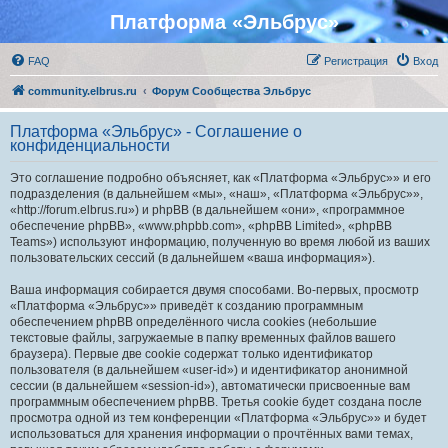
Платформа «Эльбрус»
FAQ
Регистрация
Вход
community.elbrus.ru
Форум Сообщества Эльбрус
Платформа «Эльбрус» - Соглашение о
конфиденциальности
Это соглашение подробно объясняет, как «Платформа «Эльбрус»» и его
подразделения (в дальнейшем «мы», «наш», «Платформа «Эльбрус»»,
«http://forum.elbrus.ru») и phpBB (в дальнейшем «они», «программное
обеспечение phpBB», «www.phpbb.com», «phpBB Limited», «phpBB
Teams») используют информацию, полученную во время любой из ваших
пользовательских сессий (в дальнейшем «ваша информация»).
Ваша информация собирается двумя способами. Во-первых, просмотр
«Платформа «Эльбрус»» приведёт к созданию программным
обеспечением phpBB определённого числа cookies (небольшие
текстовые файлы, загружаемые в папку временных файлов вашего
браузера). Первые две cookie содержат только идентификатор
пользователя (в дальнейшем «user-id») и идентификатор анонимной
сессии (в дальнейшем «session-id»), автоматически присвоенные вам
программным обеспечением phpBB. Третья cookie будет создана после
просмотра одной из тем конференции «Платформа «Эльбрус»» и будет
использоваться для хранения информации о прочтённых вами темах,