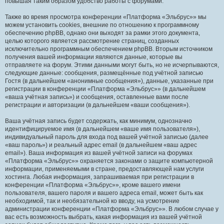
повышая таким образом удобство работы с форумами.
Также во время просмотра конференции «Платформа «Эльбрус»» мы
можем установить cookies, внешние по отношению к программному
обеспечению phpBB, однако они выходят за рамки этого документа,
целью которого является рассмотрение страниц, созданных
исключительно программным обеспечением phpBB. Вторым источником
получения вашей информации являются данные, которые вы
отправляете на форум. Этими данными могут быть, но не исчерпываются,
следующие данные: сообщения, размещённые под учётной записью
Гостя (в дальнейшем «анонимные сообщения»), данные, указанные при
регистрации в конференции «Платформа «Эльбрус»» (в дальнейшем
«ваша учётная запись») и сообщения, оставленные вами после
регистрации и авторизации (в дальнейшем «ваши сообщения»).
Ваша учётная запись будет содержать, как минимум, однозначно
идентифицируемое имя (в дальнейшем «ваше имя пользователя»),
индивидуальный пароль для входа под вашей учётной записью (далее
«ваш пароль») и реальный адрес email (в дальнейшем «ваш адрес
email»). Ваша информация из вашей учётной записи на форумах
«Платформа «Эльбрус»» охраняется законами о защите компьютерной
информации, применяемыми в стране, предоставляющей нам услуги
хостинга. Любая информация, запрашиваемая при регистрации в
конференции «Платформа «Эльбрус»», кроме вашего имени
пользователя, вашего пароля и вашего адреса email, может быть как
необходимой, так и необязательной ко вводу, на усмотрение
администрации конференции «Платформа «Эльбрус»». В любом случае у
вас есть возможность выбрать, какая информация из вашей учётной