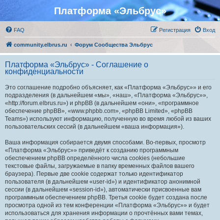
Платформа «Эльбрус»
FAQ
Регистрация
Вход
community.elbrus.ru
Форум Сообщества Эльбрус
Платформа «Эльбрус» - Соглашение о
конфиденциальности
Это соглашение подробно объясняет, как «Платформа «Эльбрус»» и его
подразделения (в дальнейшем «мы», «наш», «Платформа «Эльбрус»»,
«http://forum.elbrus.ru») и phpBB (в дальнейшем «они», «программное
обеспечение phpBB», «www.phpbb.com», «phpBB Limited», «phpBB
Teams») используют информацию, полученную во время любой из ваших
пользовательских сессий (в дальнейшем «ваша информация»).
Ваша информация собирается двумя способами. Во-первых, просмотр
«Платформа «Эльбрус»» приведёт к созданию программным
обеспечением phpBB определённого числа cookies (небольшие
текстовые файлы, загружаемые в папку временных файлов вашего
браузера). Первые две cookie содержат только идентификатор
пользователя (в дальнейшем «user-id») и идентификатор анонимной
сессии (в дальнейшем «session-id»), автоматически присвоенные вам
программным обеспечением phpBB. Третья cookie будет создана после
просмотра одной из тем конференции «Платформа «Эльбрус»» и будет
использоваться для хранения информации о прочтённых вами темах,