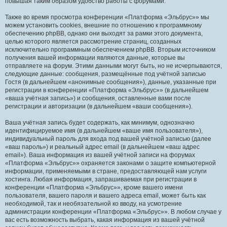
повышая таким образом удобство работы с форумами.
Также во время просмотра конференции «Платформа «Эльбрус»» мы
можем установить cookies, внешние по отношению к программному
обеспечению phpBB, однако они выходят за рамки этого документа,
целью которого является рассмотрение страниц, созданных
исключительно программным обеспечением phpBB. Вторым источником
получения вашей информации являются данные, которые вы
отправляете на форум. Этими данными могут быть, но не исчерпываются,
следующие данные: сообщения, размещённые под учётной записью
Гостя (в дальнейшем «анонимные сообщения»), данные, указанные при
регистрации в конференции «Платформа «Эльбрус»» (в дальнейшем
«ваша учётная запись») и сообщения, оставленные вами после
регистрации и авторизации (в дальнейшем «ваши сообщения»).
Ваша учётная запись будет содержать, как минимум, однозначно
идентифицируемое имя (в дальнейшем «ваше имя пользователя»),
индивидуальный пароль для входа под вашей учётной записью (далее
«ваш пароль») и реальный адрес email (в дальнейшем «ваш адрес
email»). Ваша информация из вашей учётной записи на форумах
«Платформа «Эльбрус»» охраняется законами о защите компьютерной
информации, применяемыми в стране, предоставляющей нам услуги
хостинга. Любая информация, запрашиваемая при регистрации в
конференции «Платформа «Эльбрус»», кроме вашего имени
пользователя, вашего пароля и вашего адреса email, может быть как
необходимой, так и необязательной ко вводу, на усмотрение
администрации конференции «Платформа «Эльбрус»». В любом случае у
вас есть возможность выбрать, какая информация из вашей учётной