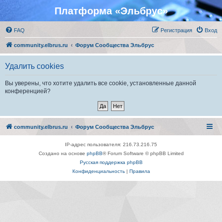
Платформа «Эльбрус»
FAQ
Регистрация
Вход
community.elbrus.ru
Форум Сообщества Эльбрус
Удалить cookies
Вы уверены, что хотите удалить все cookie, установленные данной
конференцией?
community.elbrus.ru
Форум Сообщества Эльбрус
IP-адрес пользователя: 216.73.216.75
Создано на основе
phpBB
® Forum Software © phpBB Limited
Русская поддержка phpBB
Конфиденциальность
|
Правила