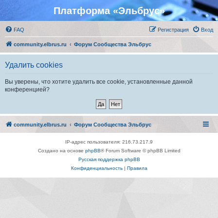
Платформа «Эльбрус»
FAQ
Регистрация
Вход
community.elbrus.ru
Форум Сообщества Эльбрус
Удалить cookies
Вы уверены, что хотите удалить все cookie, установленные данной
конференцией?
community.elbrus.ru
Форум Сообщества Эльбрус
IP-адрес пользователя: 216.73.217.9
Создано на основе
phpBB
® Forum Software © phpBB Limited
Русская поддержка phpBB
Конфиденциальность
|
Правила