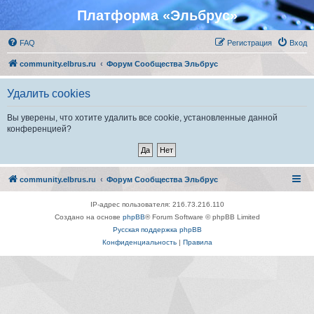
Платформа «Эльбрус»
FAQ
Регистрация
Вход
community.elbrus.ru
Форум Сообщества Эльбрус
Удалить cookies
Вы уверены, что хотите удалить все cookie, установленные данной
конференцией?
community.elbrus.ru
Форум Сообщества Эльбрус
IP-адрес пользователя: 216.73.216.110
Создано на основе
phpBB
® Forum Software © phpBB Limited
Русская поддержка phpBB
Конфиденциальность
|
Правила