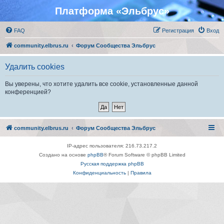
Платформа «Эльбрус»
FAQ
Регистрация
Вход
community.elbrus.ru
Форум Сообщества Эльбрус
Удалить cookies
Вы уверены, что хотите удалить все cookie, установленные данной
конференцией?
community.elbrus.ru
Форум Сообщества Эльбрус
IP-адрес пользователя: 216.73.217.2
Создано на основе
phpBB
® Forum Software © phpBB Limited
Русская поддержка phpBB
Конфиденциальность
|
Правила