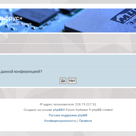
льбрус»
ров и разработчиков
ые данной конференцией?
IP-адрес пользователя: 216.73.217.31
Создано на основе
phpBB
® Forum Software © phpBB Limited
Русская поддержка phpBB
Конфиденциальность
|
Правила