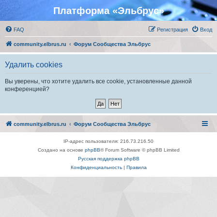
Платформа «Эльбрус»
FAQ
Регистрация
Вход
community.elbrus.ru
Форум Сообщества Эльбрус
Удалить cookies
Вы уверены, что хотите удалить все cookie, установленные данной
конференцией?
community.elbrus.ru
Форум Сообщества Эльбрус
IP-адрес пользователя: 216.73.216.50
Создано на основе
phpBB
® Forum Software © phpBB Limited
Русская поддержка phpBB
Конфиденциальность
|
Правила