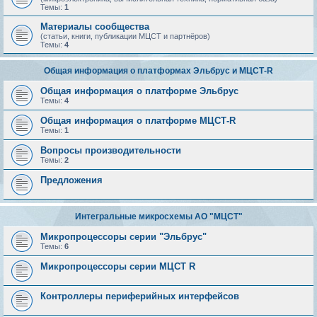
Темы:
1
Материалы сообщества
(статьи, книги, публикации МЦСТ и партнёров)
Темы:
4
Общая информация о платформах Эльбрус и МЦСТ-R
Общая информация о платформе Эльбрус
Темы:
4
Общая информация о платформе МЦСТ-R
Темы:
1
Вопросы производительности
Темы:
2
Предложения
Интегральные микросхемы АО "МЦСТ"
Микропроцессоры серии "Эльбрус"
Темы:
6
Микропроцессоры серии МЦСТ R
Контроллеры периферийных интерфейсов