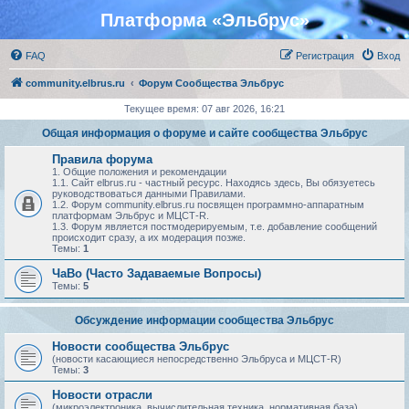
Платформа «Эльбрус»
FAQ
Регистрация
Вход
community.elbrus.ru
Форум Сообщества Эльбрус
Текущее время: 07 авг 2026, 16:21
Общая информация о форуме и сайте сообщества Эльбрус
Правила форума
1. Общие положения и рекомендации
1.1. Сайт elbrus.ru - частный ресурс. Находясь здесь, Вы обязуетесь
руководствоваться данными Правилами.
1.2. Форум community.elbrus.ru посвящен программно-аппаратным
платформам Эльбрус и МЦСТ-R.
1.3. Форум является постмодерируемым, т.е. добавление сообщений
происходит сразу, а их модерация позже.
Темы:
1
ЧаВо (Часто Задаваемые Вопросы)
Темы:
5
Обсуждение информации сообщества Эльбрус
Новости сообщества Эльбрус
(новости касающиеся непосредственно Эльбруса и МЦСТ-R)
Темы:
3
Новости отрасли
(микроэлектроника, вычислительная техника, нормативная база)