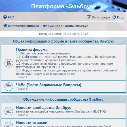
Платформа «Эльбрус»
FAQ
Регистрация
Вход
community.elbrus.ru
Форум Сообщества Эльбрус
Текущее время: 09 авг 2026, 12:23
Общая информация о форуме и сайте сообщества Эльбрус
Правила форума
1. Общие положения и рекомендации
1.1. Сайт elbrus.ru - частный ресурс. Находясь здесь, Вы обязуетесь
руководствоваться данными Правилами.
1.2. Форум community.elbrus.ru посвящен программно-аппаратным
платформам Эльбрус и МЦСТ-R.
1.3. Форум является постмодерируемым, т.е. добавление сообщений
происходит сразу, а их модерация позже.
Темы:
1
ЧаВо (Часто Задаваемые Вопросы)
Темы:
5
Обсуждение информации сообщества Эльбрус
Новости сообщества Эльбрус
(новости касающиеся непосредственно Эльбруса и МЦСТ-R)
Темы:
3
Новости отрасли
(микроэлектроника, вычислительная техника, нормативная база)