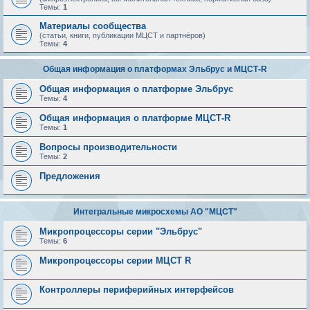
Темы:
1
Материалы сообщества
(статьи, книги, публикации МЦСТ и партнёров)
Темы:
4
Общая информация о платформах Эльбрус и МЦСТ-R
Общая информация о платформе Эльбрус
Темы:
4
Общая информация о платформе МЦСТ-R
Темы:
1
Вопросы производительности
Темы:
2
Предложения
Интегральные микросхемы АО "МЦСТ"
Микропроцессоры серии "Эльбрус"
Темы:
6
Микропроцессоры серии МЦСТ R
Контроллеры периферийных интерфейсов