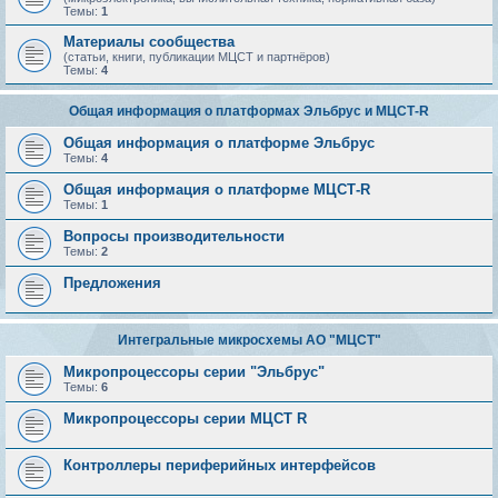
Темы:
1
Материалы сообщества
(статьи, книги, публикации МЦСТ и партнёров)
Темы:
4
Общая информация о платформах Эльбрус и МЦСТ-R
Общая информация о платформе Эльбрус
Темы:
4
Общая информация о платформе МЦСТ-R
Темы:
1
Вопросы производительности
Темы:
2
Предложения
Интегральные микросхемы АО "МЦСТ"
Микропроцессоры серии "Эльбрус"
Темы:
6
Микропроцессоры серии МЦСТ R
Контроллеры периферийных интерфейсов