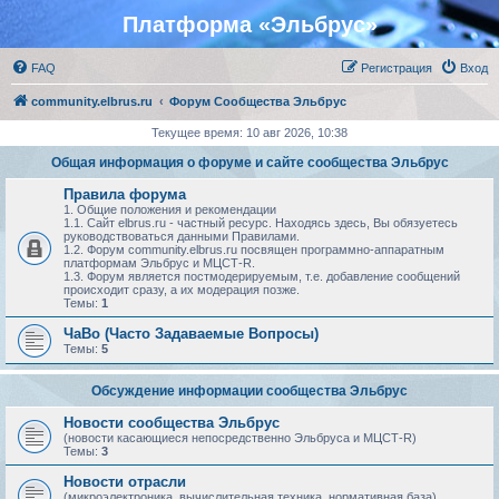
Платформа «Эльбрус»
FAQ
Регистрация
Вход
community.elbrus.ru
Форум Сообщества Эльбрус
Текущее время: 10 авг 2026, 10:38
Общая информация о форуме и сайте сообщества Эльбрус
Правила форума
1. Общие положения и рекомендации
1.1. Сайт elbrus.ru - частный ресурс. Находясь здесь, Вы обязуетесь
руководствоваться данными Правилами.
1.2. Форум community.elbrus.ru посвящен программно-аппаратным
платформам Эльбрус и МЦСТ-R.
1.3. Форум является постмодерируемым, т.е. добавление сообщений
происходит сразу, а их модерация позже.
Темы:
1
ЧаВо (Часто Задаваемые Вопросы)
Темы:
5
Обсуждение информации сообщества Эльбрус
Новости сообщества Эльбрус
(новости касающиеся непосредственно Эльбруса и МЦСТ-R)
Темы:
3
Новости отрасли
(микроэлектроника, вычислительная техника, нормативная база)