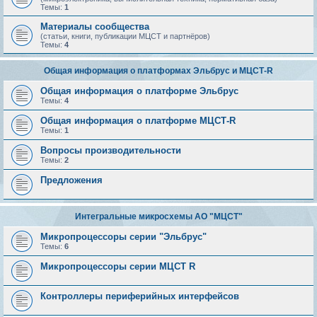
Темы:
1
Материалы сообщества
(статьи, книги, публикации МЦСТ и партнёров)
Темы:
4
Общая информация о платформах Эльбрус и МЦСТ-R
Общая информация о платформе Эльбрус
Темы:
4
Общая информация о платформе МЦСТ-R
Темы:
1
Вопросы производительности
Темы:
2
Предложения
Интегральные микросхемы АО "МЦСТ"
Микропроцессоры серии "Эльбрус"
Темы:
6
Микропроцессоры серии МЦСТ R
Контроллеры периферийных интерфейсов