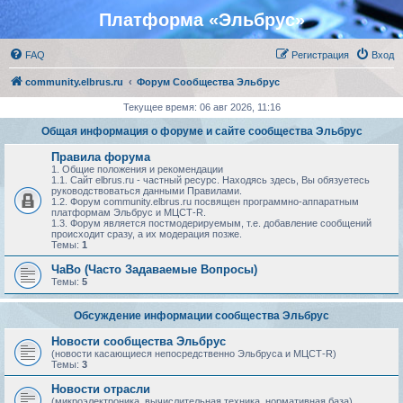
Платформа «Эльбрус»
FAQ
Регистрация
Вход
community.elbrus.ru
Форум Сообщества Эльбрус
Текущее время: 06 авг 2026, 11:16
Общая информация о форуме и сайте сообщества Эльбрус
Правила форума
1. Общие положения и рекомендации
1.1. Сайт elbrus.ru - частный ресурс. Находясь здесь, Вы обязуетесь
руководствоваться данными Правилами.
1.2. Форум community.elbrus.ru посвящен программно-аппаратным
платформам Эльбрус и МЦСТ-R.
1.3. Форум является постмодерируемым, т.е. добавление сообщений
происходит сразу, а их модерация позже.
Темы:
1
ЧаВо (Часто Задаваемые Вопросы)
Темы:
5
Обсуждение информации сообщества Эльбрус
Новости сообщества Эльбрус
(новости касающиеся непосредственно Эльбруса и МЦСТ-R)
Темы:
3
Новости отрасли
(микроэлектроника, вычислительная техника, нормативная база)