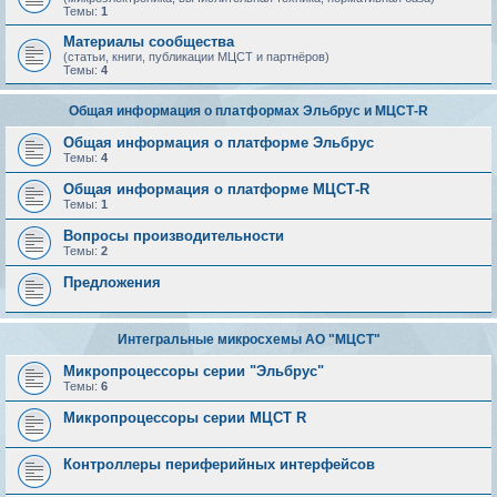
Темы:
1
Материалы сообщества
(статьи, книги, публикации МЦСТ и партнёров)
Темы:
4
Общая информация о платформах Эльбрус и МЦСТ-R
Общая информация о платформе Эльбрус
Темы:
4
Общая информация о платформе МЦСТ-R
Темы:
1
Вопросы производительности
Темы:
2
Предложения
Интегральные микросхемы АО "МЦСТ"
Микропроцессоры серии "Эльбрус"
Темы:
6
Микропроцессоры серии МЦСТ R
Контроллеры периферийных интерфейсов