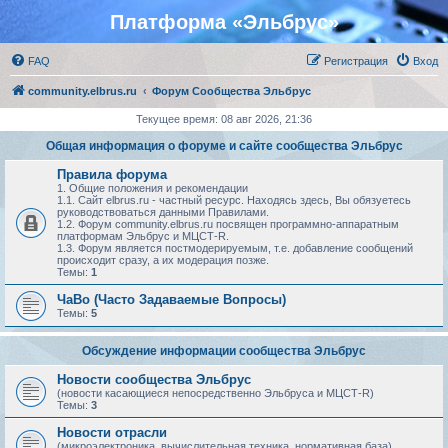
Платформа «Эльбрус»
FAQ
Регистрация
Вход
community.elbrus.ru
Форум Сообщества Эльбрус
Текущее время: 08 авг 2026, 21:36
Общая информация о форуме и сайте сообщества Эльбрус
Правила форума
1. Общие положения и рекомендации
1.1. Сайт elbrus.ru - частный ресурс. Находясь здесь, Вы обязуетесь
руководствоваться данными Правилами.
1.2. Форум community.elbrus.ru посвящен программно-аппаратным
платформам Эльбрус и МЦСТ-R.
1.3. Форум является постмодерируемым, т.е. добавление сообщений
происходит сразу, а их модерация позже.
Темы:
1
ЧаВо (Часто Задаваемые Вопросы)
Темы:
5
Обсуждение информации сообщества Эльбрус
Новости сообщества Эльбрус
(новости касающиеся непосредственно Эльбруса и МЦСТ-R)
Темы:
3
Новости отрасли
(микроэлектроника, вычислительная техника, нормативная база)