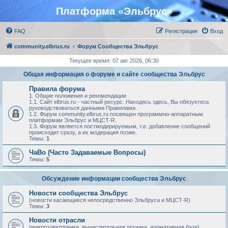
Платформа «Эльбрус»
FAQ
Регистрация
Вход
community.elbrus.ru
Форум Сообщества Эльбрус
Текущее время: 07 авг 2026, 06:30
Общая информация о форуме и сайте сообщества Эльбрус
Правила форума
1. Общие положения и рекомендации
1.1. Сайт elbrus.ru - частный ресурс. Находясь здесь, Вы обязуетесь
руководствоваться данными Правилами.
1.2. Форум community.elbrus.ru посвящен программно-аппаратным
платформам Эльбрус и МЦСТ-R.
1.3. Форум является постмодерируемым, т.е. добавление сообщений
происходит сразу, а их модерация позже.
Темы:
1
ЧаВо (Часто Задаваемые Вопросы)
Темы:
5
Обсуждение информации сообщества Эльбрус
Новости сообщества Эльбрус
(новости касающиеся непосредственно Эльбруса и МЦСТ-R)
Темы:
3
Новости отрасли
(микроэлектроника, вычислительная техника, нормативная база)