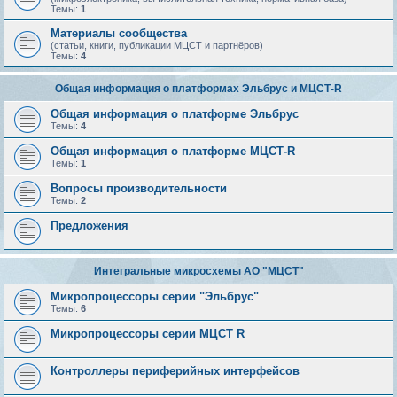
Темы:
1
Материалы сообщества
(статьи, книги, публикации МЦСТ и партнёров)
Темы:
4
Общая информация о платформах Эльбрус и МЦСТ-R
Общая информация о платформе Эльбрус
Темы:
4
Общая информация о платформе МЦСТ-R
Темы:
1
Вопросы производительности
Темы:
2
Предложения
Интегральные микросхемы АО "МЦСТ"
Микропроцессоры серии "Эльбрус"
Темы:
6
Микропроцессоры серии МЦСТ R
Контроллеры периферийных интерфейсов