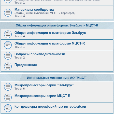
Темы:
1
Материалы сообщества
(статьи, книги, публикации МЦСТ и партнёров)
Темы:
4
Общая информация о платформах Эльбрус и МЦСТ-R
Общая информация о платформе Эльбрус
Темы:
4
Общая информация о платформе МЦСТ-R
Темы:
1
Вопросы производительности
Темы:
2
Предложения
Интегральные микросхемы АО "МЦСТ"
Микропроцессоры серии "Эльбрус"
Темы:
6
Микропроцессоры серии МЦСТ R
Контроллеры периферийных интерфейсов