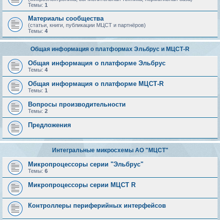
Темы:
1
Материалы сообщества
(статьи, книги, публикации МЦСТ и партнёров)
Темы:
4
Общая информация о платформах Эльбрус и МЦСТ-R
Общая информация о платформе Эльбрус
Темы:
4
Общая информация о платформе МЦСТ-R
Темы:
1
Вопросы производительности
Темы:
2
Предложения
Интегральные микросхемы АО "МЦСТ"
Микропроцессоры серии "Эльбрус"
Темы:
6
Микропроцессоры серии МЦСТ R
Контроллеры периферийных интерфейсов