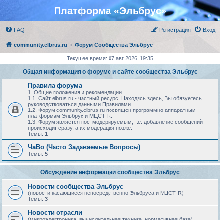
Платформа «Эльбрус»
FAQ
Регистрация
Вход
community.elbrus.ru
Форум Сообщества Эльбрус
Текущее время: 07 авг 2026, 19:35
Общая информация о форуме и сайте сообщества Эльбрус
Правила форума
1. Общие положения и рекомендации
1.1. Сайт elbrus.ru - частный ресурс. Находясь здесь, Вы обязуетесь
руководствоваться данными Правилами.
1.2. Форум community.elbrus.ru посвящен программно-аппаратным
платформам Эльбрус и МЦСТ-R.
1.3. Форум является постмодерируемым, т.е. добавление сообщений
происходит сразу, а их модерация позже.
Темы:
1
ЧаВо (Часто Задаваемые Вопросы)
Темы:
5
Обсуждение информации сообщества Эльбрус
Новости сообщества Эльбрус
(новости касающиеся непосредственно Эльбруса и МЦСТ-R)
Темы:
3
Новости отрасли
(микроэлектроника, вычислительная техника, нормативная база)