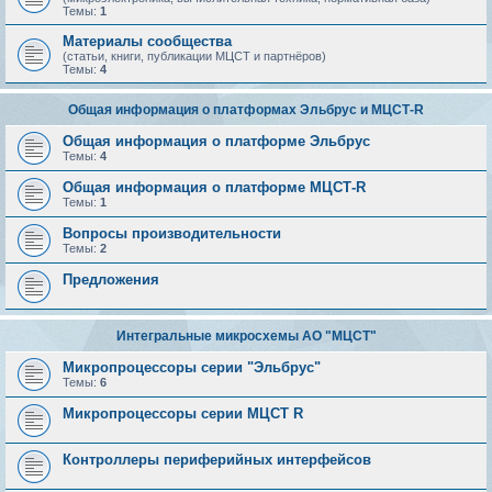
Темы:
1
Материалы сообщества
(статьи, книги, публикации МЦСТ и партнёров)
Темы:
4
Общая информация о платформах Эльбрус и МЦСТ-R
Общая информация о платформе Эльбрус
Темы:
4
Общая информация о платформе МЦСТ-R
Темы:
1
Вопросы производительности
Темы:
2
Предложения
Интегральные микросхемы АО "МЦСТ"
Микропроцессоры серии "Эльбрус"
Темы:
6
Микропроцессоры серии МЦСТ R
Контроллеры периферийных интерфейсов