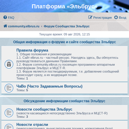
Платформа «Эльбрус»
FAQ
Регистрация
Вход
community.elbrus.ru
Форум Сообщества Эльбрус
Текущее время: 09 авг 2026, 12:15
Общая информация о форуме и сайте сообщества Эльбрус
Правила форума
1. Общие положения и рекомендации
1.1. Сайт elbrus.ru - частный ресурс. Находясь здесь, Вы обязуетесь
руководствоваться данными Правилами.
1.2. Форум community.elbrus.ru посвящен программно-аппаратным
платформам Эльбрус и МЦСТ-R.
1.3. Форум является постмодерируемым, т.е. добавление сообщений
происходит сразу, а их модерация позже.
Темы:
1
ЧаВо (Часто Задаваемые Вопросы)
Темы:
5
Обсуждение информации сообщества Эльбрус
Новости сообщества Эльбрус
(новости касающиеся непосредственно Эльбруса и МЦСТ-R)
Темы:
3
Новости отрасли
(микроэлектроника, вычислительная техника, нормативная база)