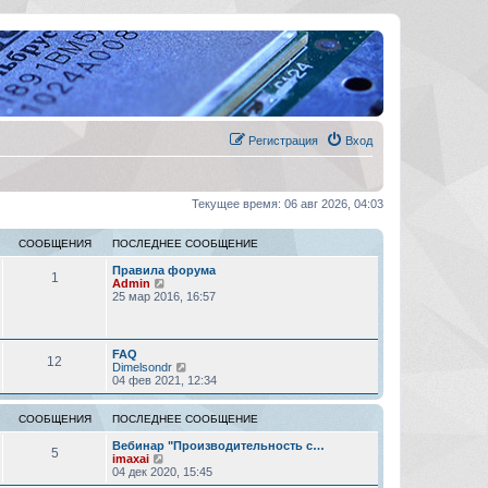
Регистрация
Вход
Текущее время: 06 авг 2026, 04:03
СООБЩЕНИЯ
ПОСЛЕДНЕЕ СООБЩЕНИЕ
Правила форума
1
П
Admin
е
25 мар 2016, 16:57
р
е
й
т
FAQ
12
и
П
Dimelsondr
к
е
04 фев 2021, 12:34
п
р
о
е
с
й
СООБЩЕНИЯ
ПОСЛЕДНЕЕ СООБЩЕНИЕ
л
т
е
и
Вебинар "Производительность с…
5
д
П
к
imaxai
н
е
п
04 дек 2020, 15:45
е
р
о