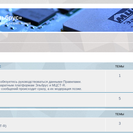
льбрус»
ров и разработчиков
С
ТЕМЫ
1
 Вы обязуетесь руководствоваться данными Правилами.
аппаратным платформам Эльбрус и МЦСТ-R.
 сообщений происходит сразу, а их модерация позже.
5
ТЕМЫ
3
Т-R)