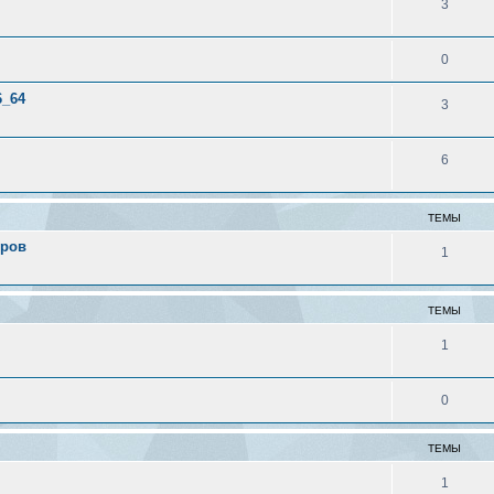
3
0
6_64
3
6
ТЕМЫ
еров
1
ТЕМЫ
1
0
ТЕМЫ
1