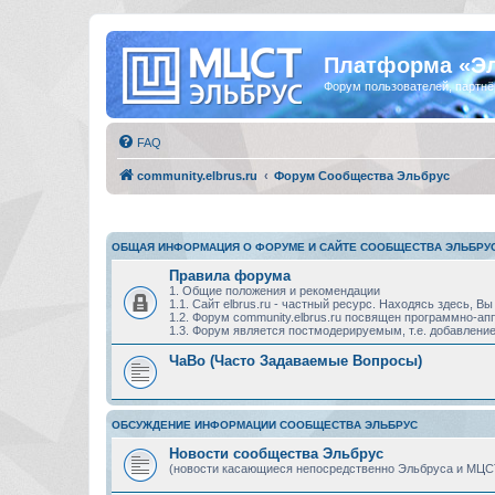
Платформа «Э
Форум пользователей, партнё
FAQ
community.elbrus.ru
Форум Сообщества Эльбрус
ОБЩАЯ ИНФОРМАЦИЯ О ФОРУМЕ И САЙТЕ СООБЩЕСТВА ЭЛЬБРУ
Правила форума
1. Общие положения и рекомендации
1.1. Сайт elbrus.ru - частный ресурс. Находясь здесь,
1.2. Форум community.elbrus.ru посвящен программно-
1.3. Форум является постмодерируемым, т.е. добавление
ЧаВо (Часто Задаваемые Вопросы)
ОБСУЖДЕНИЕ ИНФОРМАЦИИ СООБЩЕСТВА ЭЛЬБРУС
Новости сообщества Эльбрус
(новости касающиеся непосредственно Эльбруса и МЦС