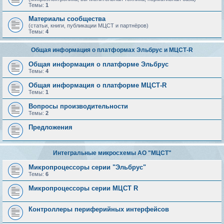
Темы:
1
Материалы сообщества
(статьи, книги, публикации МЦСТ и партнёров)
Темы:
4
Общая информация о платформах Эльбрус и МЦСТ-R
Общая информация о платформе Эльбрус
Темы:
4
Общая информация о платформе МЦСТ-R
Темы:
1
Вопросы производительности
Темы:
2
Предложения
Интегральные микросхемы АО "МЦСТ"
Микропроцессоры серии "Эльбрус"
Темы:
6
Микропроцессоры серии МЦСТ R
Контроллеры периферийных интерфейсов