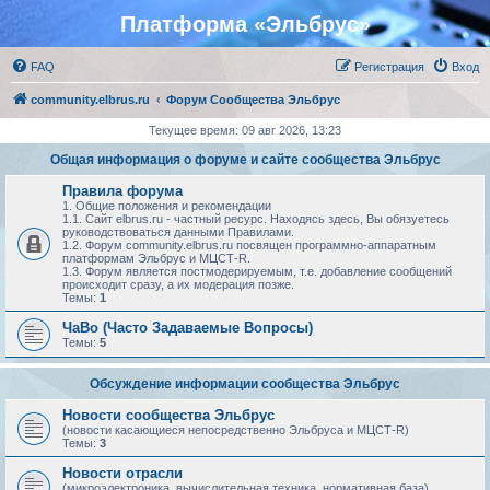
Платформа «Эльбрус»
FAQ
Регистрация
Вход
community.elbrus.ru
Форум Сообщества Эльбрус
Текущее время: 09 авг 2026, 13:23
Общая информация о форуме и сайте сообщества Эльбрус
Правила форума
1. Общие положения и рекомендации
1.1. Сайт elbrus.ru - частный ресурс. Находясь здесь, Вы обязуетесь
руководствоваться данными Правилами.
1.2. Форум community.elbrus.ru посвящен программно-аппаратным
платформам Эльбрус и МЦСТ-R.
1.3. Форум является постмодерируемым, т.е. добавление сообщений
происходит сразу, а их модерация позже.
Темы:
1
ЧаВо (Часто Задаваемые Вопросы)
Темы:
5
Обсуждение информации сообщества Эльбрус
Новости сообщества Эльбрус
(новости касающиеся непосредственно Эльбруса и МЦСТ-R)
Темы:
3
Новости отрасли
(микроэлектроника, вычислительная техника, нормативная база)