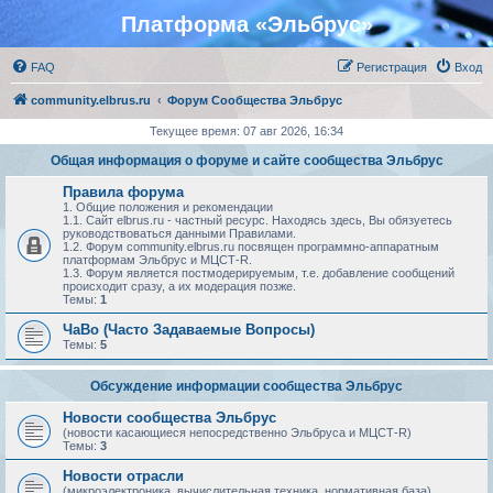
Платформа «Эльбрус»
FAQ
Регистрация
Вход
community.elbrus.ru
Форум Сообщества Эльбрус
Текущее время: 07 авг 2026, 16:34
Общая информация о форуме и сайте сообщества Эльбрус
Правила форума
1. Общие положения и рекомендации
1.1. Сайт elbrus.ru - частный ресурс. Находясь здесь, Вы обязуетесь
руководствоваться данными Правилами.
1.2. Форум community.elbrus.ru посвящен программно-аппаратным
платформам Эльбрус и МЦСТ-R.
1.3. Форум является постмодерируемым, т.е. добавление сообщений
происходит сразу, а их модерация позже.
Темы:
1
ЧаВо (Часто Задаваемые Вопросы)
Темы:
5
Обсуждение информации сообщества Эльбрус
Новости сообщества Эльбрус
(новости касающиеся непосредственно Эльбруса и МЦСТ-R)
Темы:
3
Новости отрасли
(микроэлектроника, вычислительная техника, нормативная база)