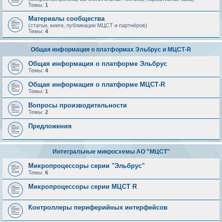
Темы:
1
Материалы сообщества
(статьи, книги, публикации МЦСТ и партнёров)
Темы:
4
Общая информация о платформах Эльбрус и МЦСТ-R
Общая информация о платформе Эльбрус
Темы:
4
Общая информация о платформе МЦСТ-R
Темы:
1
Вопросы производительности
Темы:
2
Предложения
Интегральные микросхемы АО "МЦСТ"
Микропроцессоры серии "Эльбрус"
Темы:
6
Микропроцессоры серии МЦСТ R
Контроллеры периферийных интерфейсов