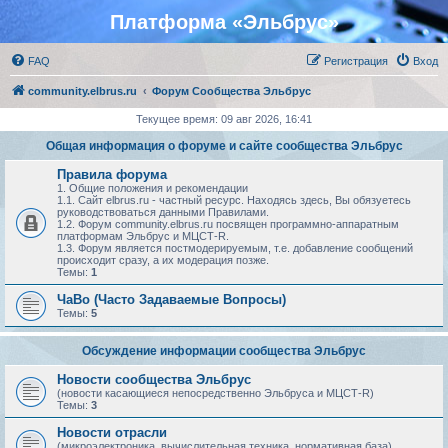
Платформа «Эльбрус»
FAQ
Регистрация
Вход
community.elbrus.ru
Форум Сообщества Эльбрус
Текущее время: 09 авг 2026, 16:41
Общая информация о форуме и сайте сообщества Эльбрус
Правила форума
1. Общие положения и рекомендации
1.1. Сайт elbrus.ru - частный ресурс. Находясь здесь, Вы обязуетесь
руководствоваться данными Правилами.
1.2. Форум community.elbrus.ru посвящен программно-аппаратным
платформам Эльбрус и МЦСТ-R.
1.3. Форум является постмодерируемым, т.е. добавление сообщений
происходит сразу, а их модерация позже.
Темы:
1
ЧаВо (Часто Задаваемые Вопросы)
Темы:
5
Обсуждение информации сообщества Эльбрус
Новости сообщества Эльбрус
(новости касающиеся непосредственно Эльбруса и МЦСТ-R)
Темы:
3
Новости отрасли
(микроэлектроника, вычислительная техника, нормативная база)