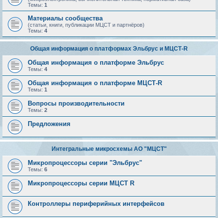
Темы:
1
Материалы сообщества
(статьи, книги, публикации МЦСТ и партнёров)
Темы:
4
Общая информация о платформах Эльбрус и МЦСТ-R
Общая информация о платформе Эльбрус
Темы:
4
Общая информация о платформе МЦСТ-R
Темы:
1
Вопросы производительности
Темы:
2
Предложения
Интегральные микросхемы АО "МЦСТ"
Микропроцессоры серии "Эльбрус"
Темы:
6
Микропроцессоры серии МЦСТ R
Контроллеры периферийных интерфейсов