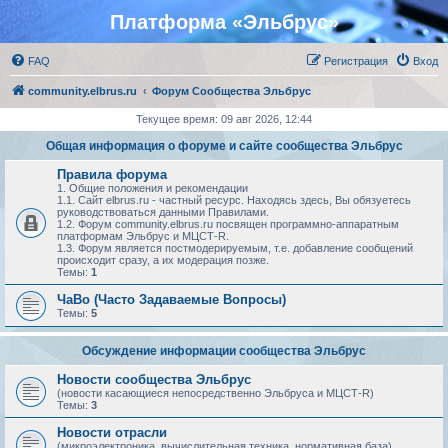
Платформа «Эльбрус»
FAQ
Регистрация
Вход
community.elbrus.ru
Форум Сообщества Эльбрус
Текущее время: 09 авг 2026, 12:44
Общая информация о форуме и сайте сообщества Эльбрус
Правила форума
1. Общие положения и рекомендации
1.1. Сайт elbrus.ru - частный ресурс. Находясь здесь, Вы обязуетесь
руководствоваться данными Правилами.
1.2. Форум community.elbrus.ru посвящен программно-аппаратным
платформам Эльбрус и МЦСТ-R.
1.3. Форум является постмодерируемым, т.е. добавление сообщений
происходит сразу, а их модерация позже.
Темы:
1
ЧаВо (Часто Задаваемые Вопросы)
Темы:
5
Обсуждение информации сообщества Эльбрус
Новости сообщества Эльбрус
(новости касающиеся непосредственно Эльбруса и МЦСТ-R)
Темы:
3
Новости отрасли
(микроэлектроника, вычислительная техника, нормативная база)