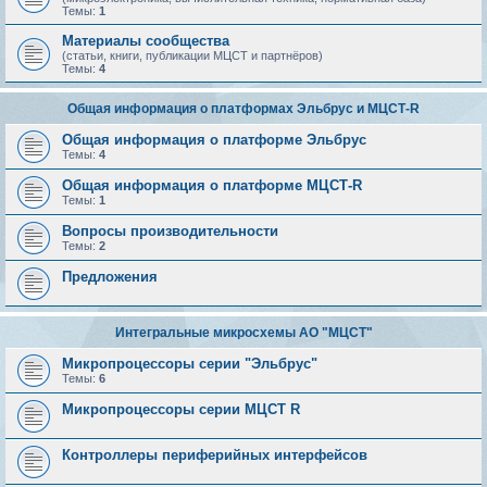
Темы:
1
Материалы сообщества
(статьи, книги, публикации МЦСТ и партнёров)
Темы:
4
Общая информация о платформах Эльбрус и МЦСТ-R
Общая информация о платформе Эльбрус
Темы:
4
Общая информация о платформе МЦСТ-R
Темы:
1
Вопросы производительности
Темы:
2
Предложения
Интегральные микросхемы АО "МЦСТ"
Микропроцессоры серии "Эльбрус"
Темы:
6
Микропроцессоры серии МЦСТ R
Контроллеры периферийных интерфейсов