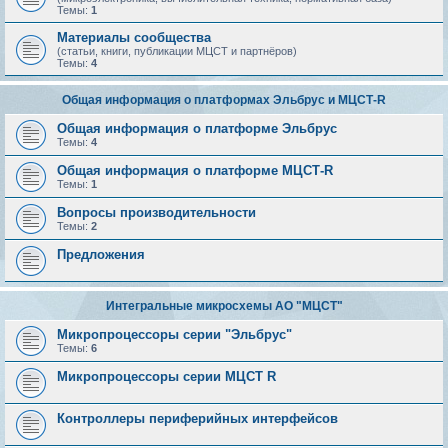
Темы:
1
Материалы сообщества
(статьи, книги, публикации МЦСТ и партнёров)
Темы:
4
Общая информация о платформах Эльбрус и МЦСТ-R
Общая информация о платформе Эльбрус
Темы:
4
Общая информация о платформе МЦСТ-R
Темы:
1
Вопросы производительности
Темы:
2
Предложения
Интегральные микросхемы АО "МЦСТ"
Микропроцессоры серии "Эльбрус"
Темы:
6
Микропроцессоры серии МЦСТ R
Контроллеры периферийных интерфейсов