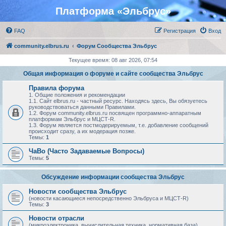
Платформа «Эльбрус»
FAQ
Регистрация
Вход
community.elbrus.ru
Форум Сообщества Эльбрус
Текущее время: 08 авг 2026, 07:54
Общая информация о форуме и сайте сообщества Эльбрус
Правила форума
1. Общие положения и рекомендации
1.1. Сайт elbrus.ru - частный ресурс. Находясь здесь, Вы обязуетесь
руководствоваться данными Правилами.
1.2. Форум community.elbrus.ru посвящен программно-аппаратным
платформам Эльбрус и МЦСТ-R.
1.3. Форум является постмодерируемым, т.е. добавление сообщений
происходит сразу, а их модерация позже.
Темы:
1
ЧаВо (Часто Задаваемые Вопросы)
Темы:
5
Обсуждение информации сообщества Эльбрус
Новости сообщества Эльбрус
(новости касающиеся непосредственно Эльбруса и МЦСТ-R)
Темы:
3
Новости отрасли
(микроэлектроника, вычислительная техника, нормативная база)