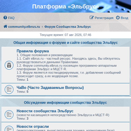
Платформа «Эльбрус»
FAQ
Регистрация
Вход
community.elbrus.ru
Форум Сообщества Эльбрус
Текущее время: 07 авг 2026, 07:46
Общая информация о форуме и сайте сообщества Эльбрус
Правила форума
1. Общие положения и рекомендации
1.1. Сайт elbrus.ru - частный ресурс. Находясь здесь, Вы обязуетесь
руководствоваться данными Правилами.
1.2. Форум community.elbrus.ru посвящен программно-аппаратным
платформам Эльбрус и МЦСТ-R.
1.3. Форум является постмодерируемым, т.е. добавление сообщений
происходит сразу, а их модерация позже.
Темы:
1
ЧаВо (Часто Задаваемые Вопросы)
Темы:
5
Обсуждение информации сообщества Эльбрус
Новости сообщества Эльбрус
(новости касающиеся непосредственно Эльбруса и МЦСТ-R)
Темы:
3
Новости отрасли
(микроэлектроника, вычислительная техника, нормативная база)