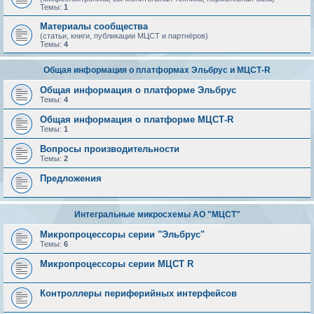
Темы:
1
Материалы сообщества
(статьи, книги, публикации МЦСТ и партнёров)
Темы:
4
Общая информация о платформах Эльбрус и МЦСТ-R
Общая информация о платформе Эльбрус
Темы:
4
Общая информация о платформе МЦСТ-R
Темы:
1
Вопросы производительности
Темы:
2
Предложения
Интегральные микросхемы АО "МЦСТ"
Микропроцессоры серии "Эльбрус"
Темы:
6
Микропроцессоры серии МЦСТ R
Контроллеры периферийных интерфейсов