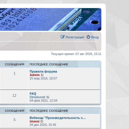
Регистрация
Вход
Текущее время: 07 авг 2026, 15:11
СООБЩЕНИЯ
ПОСЛЕДНЕЕ СООБЩЕНИЕ
Правила форума
1
П
Admin
е
25 мар 2016, 16:57
р
е
й
т
FAQ
12
и
П
Dimelsondr
к
е
04 фев 2021, 12:34
п
р
о
е
с
й
СООБЩЕНИЯ
ПОСЛЕДНЕЕ СООБЩЕНИЕ
л
т
е
и
Вебинар "Производительность с…
5
д
П
к
imaxai
н
е
п
04 дек 2020, 15:45
е
р
о