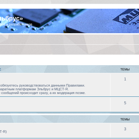
льбрус»
ров и разработчиков
С
ТЕМЫ
1
 Вы обязуетесь руководствоваться данными Правилами.
аппаратным платформам Эльбрус и МЦСТ-R.
 сообщений происходит сразу, а их модерация позже.
5
ТЕМЫ
3
Т-R)