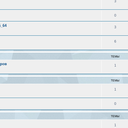
3
0
6_64
3
6
ТЕМЫ
еров
1
ТЕМЫ
1
0
ТЕМЫ
1