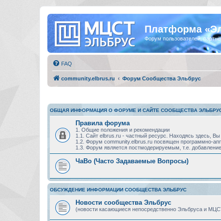
Платформа «Э
Форум пользователей, партнё
FAQ
community.elbrus.ru
Форум Сообщества Эльбрус
ОБЩАЯ ИНФОРМАЦИЯ О ФОРУМЕ И САЙТЕ СООБЩЕСТВА ЭЛЬБРУ
Правила форума
1. Общие положения и рекомендации
1.1. Сайт elbrus.ru - частный ресурс. Находясь здесь,
1.2. Форум community.elbrus.ru посвящен программно-
1.3. Форум является постмодерируемым, т.е. добавление
ЧаВо (Часто Задаваемые Вопросы)
ОБСУЖДЕНИЕ ИНФОРМАЦИИ СООБЩЕСТВА ЭЛЬБРУС
Новости сообщества Эльбрус
(новости касающиеся непосредственно Эльбруса и МЦС