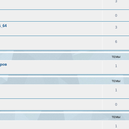
3
0
6_64
3
6
ТЕМЫ
еров
1
ТЕМЫ
1
0
ТЕМЫ
1