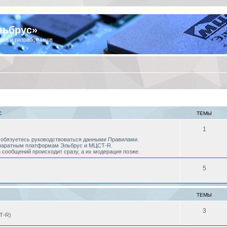
льбрус»
ров и разработчиков
С
ТЕМЫ
1
 Вы обязуетесь руководствоваться данными Правилами.
аппаратным платформам Эльбрус и МЦСТ-R.
 сообщений происходит сразу, а их модерация позже.
5
ТЕМЫ
3
Т-R)