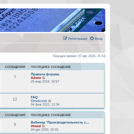
Регистрация
Вход
Текущее время: 07 авг 2026, 21:54
СООБЩЕНИЯ
ПОСЛЕДНЕЕ СООБЩЕНИЕ
Правила форума
1
П
Admin
е
25 мар 2016, 16:57
р
е
й
т
FAQ
12
и
П
Dimelsondr
к
е
04 фев 2021, 12:34
п
р
о
е
с
й
СООБЩЕНИЯ
ПОСЛЕДНЕЕ СООБЩЕНИЕ
л
т
е
и
Вебинар "Производительность с…
5
д
П
к
imaxai
н
е
п
04 дек 2020, 15:45
е
р
о