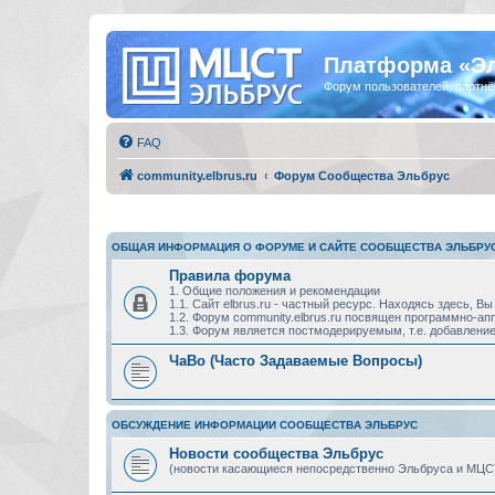
Платформа «Э
Форум пользователей, партнё
FAQ
community.elbrus.ru
Форум Сообщества Эльбрус
ОБЩАЯ ИНФОРМАЦИЯ О ФОРУМЕ И САЙТЕ СООБЩЕСТВА ЭЛЬБРУ
Правила форума
1. Общие положения и рекомендации
1.1. Сайт elbrus.ru - частный ресурс. Находясь здесь,
1.2. Форум community.elbrus.ru посвящен программно-
1.3. Форум является постмодерируемым, т.е. добавление
ЧаВо (Часто Задаваемые Вопросы)
ОБСУЖДЕНИЕ ИНФОРМАЦИИ СООБЩЕСТВА ЭЛЬБРУС
Новости сообщества Эльбрус
(новости касающиеся непосредственно Эльбруса и МЦС