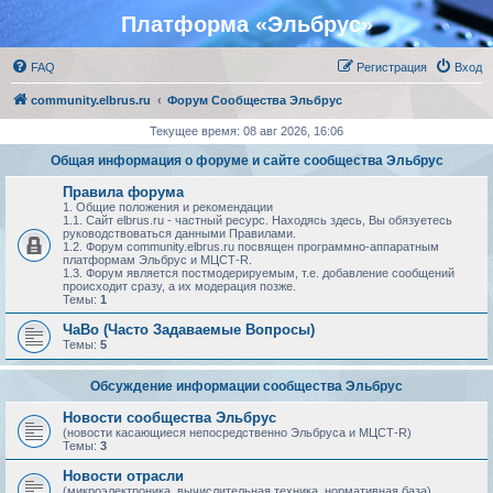
Платформа «Эльбрус»
FAQ
Регистрация
Вход
community.elbrus.ru
Форум Сообщества Эльбрус
Текущее время: 08 авг 2026, 16:06
Общая информация о форуме и сайте сообщества Эльбрус
Правила форума
1. Общие положения и рекомендации
1.1. Сайт elbrus.ru - частный ресурс. Находясь здесь, Вы обязуетесь
руководствоваться данными Правилами.
1.2. Форум community.elbrus.ru посвящен программно-аппаратным
платформам Эльбрус и МЦСТ-R.
1.3. Форум является постмодерируемым, т.е. добавление сообщений
происходит сразу, а их модерация позже.
Темы:
1
ЧаВо (Часто Задаваемые Вопросы)
Темы:
5
Обсуждение информации сообщества Эльбрус
Новости сообщества Эльбрус
(новости касающиеся непосредственно Эльбруса и МЦСТ-R)
Темы:
3
Новости отрасли
(микроэлектроника, вычислительная техника, нормативная база)