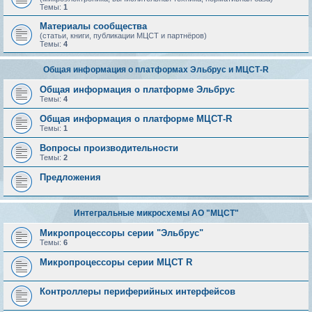
Темы:
1
Материалы сообщества
(статьи, книги, публикации МЦСТ и партнёров)
Темы:
4
Общая информация о платформах Эльбрус и МЦСТ-R
Общая информация о платформе Эльбрус
Темы:
4
Общая информация о платформе МЦСТ-R
Темы:
1
Вопросы производительности
Темы:
2
Предложения
Интегральные микросхемы АО "МЦСТ"
Микропроцессоры серии "Эльбрус"
Темы:
6
Микропроцессоры серии МЦСТ R
Контроллеры периферийных интерфейсов