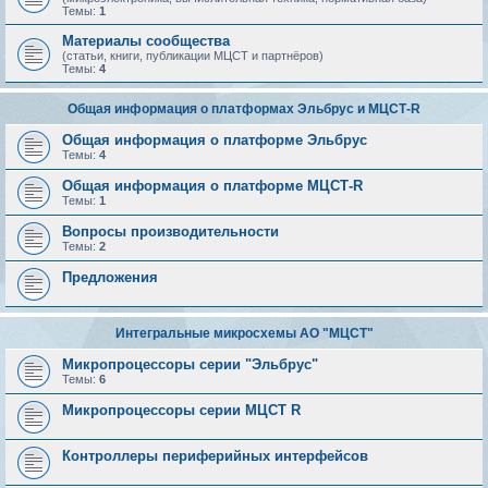
Темы:
1
Материалы сообщества
(статьи, книги, публикации МЦСТ и партнёров)
Темы:
4
Общая информация о платформах Эльбрус и МЦСТ-R
Общая информация о платформе Эльбрус
Темы:
4
Общая информация о платформе МЦСТ-R
Темы:
1
Вопросы производительности
Темы:
2
Предложения
Интегральные микросхемы АО "МЦСТ"
Микропроцессоры серии "Эльбрус"
Темы:
6
Микропроцессоры серии МЦСТ R
Контроллеры периферийных интерфейсов