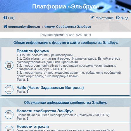
Платформа «Эльбрус»
FAQ
Регистрация
Вход
community.elbrus.ru
Форум Сообщества Эльбрус
Текущее время: 09 авг 2026, 10:01
Общая информация о форуме и сайте сообщества Эльбрус
Правила форума
1. Общие положения и рекомендации
1.1. Сайт elbrus.ru - частный ресурс. Находясь здесь, Вы обязуетесь
руководствоваться данными Правилами.
1.2. Форум community.elbrus.ru посвящен программно-аппаратным
платформам Эльбрус и МЦСТ-R.
1.3. Форум является постмодерируемым, т.е. добавление сообщений
происходит сразу, а их модерация позже.
Темы:
1
ЧаВо (Часто Задаваемые Вопросы)
Темы:
5
Обсуждение информации сообщества Эльбрус
Новости сообщества Эльбрус
(новости касающиеся непосредственно Эльбруса и МЦСТ-R)
Темы:
3
Новости отрасли
(микроэлектроника, вычислительная техника, нормативная база)