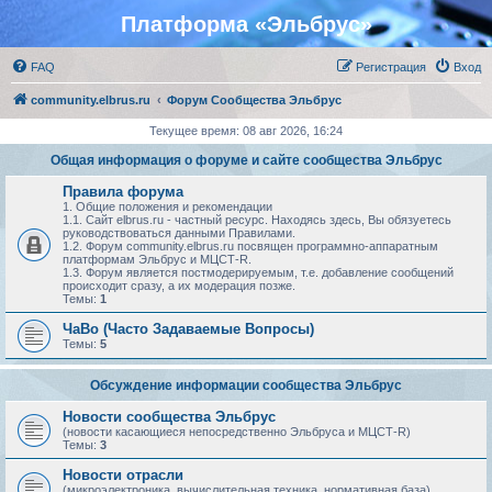
Платформа «Эльбрус»
FAQ
Регистрация
Вход
community.elbrus.ru
Форум Сообщества Эльбрус
Текущее время: 08 авг 2026, 16:24
Общая информация о форуме и сайте сообщества Эльбрус
Правила форума
1. Общие положения и рекомендации
1.1. Сайт elbrus.ru - частный ресурс. Находясь здесь, Вы обязуетесь
руководствоваться данными Правилами.
1.2. Форум community.elbrus.ru посвящен программно-аппаратным
платформам Эльбрус и МЦСТ-R.
1.3. Форум является постмодерируемым, т.е. добавление сообщений
происходит сразу, а их модерация позже.
Темы:
1
ЧаВо (Часто Задаваемые Вопросы)
Темы:
5
Обсуждение информации сообщества Эльбрус
Новости сообщества Эльбрус
(новости касающиеся непосредственно Эльбруса и МЦСТ-R)
Темы:
3
Новости отрасли
(микроэлектроника, вычислительная техника, нормативная база)