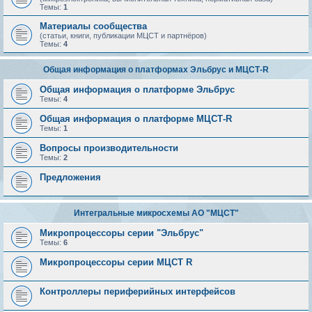
Темы:
1
Материалы сообщества
(статьи, книги, публикации МЦСТ и партнёров)
Темы:
4
Общая информация о платформах Эльбрус и МЦСТ-R
Общая информация о платформе Эльбрус
Темы:
4
Общая информация о платформе МЦСТ-R
Темы:
1
Вопросы производительности
Темы:
2
Предложения
Интегральные микросхемы АО "МЦСТ"
Микропроцессоры серии "Эльбрус"
Темы:
6
Микропроцессоры серии МЦСТ R
Контроллеры периферийных интерфейсов