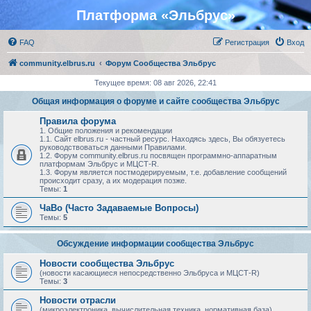
Платформа «Эльбрус»
FAQ
Регистрация
Вход
community.elbrus.ru
Форум Сообщества Эльбрус
Текущее время: 08 авг 2026, 22:41
Общая информация о форуме и сайте сообщества Эльбрус
Правила форума
1. Общие положения и рекомендации
1.1. Сайт elbrus.ru - частный ресурс. Находясь здесь, Вы обязуетесь
руководствоваться данными Правилами.
1.2. Форум community.elbrus.ru посвящен программно-аппаратным
платформам Эльбрус и МЦСТ-R.
1.3. Форум является постмодерируемым, т.е. добавление сообщений
происходит сразу, а их модерация позже.
Темы:
1
ЧаВо (Часто Задаваемые Вопросы)
Темы:
5
Обсуждение информации сообщества Эльбрус
Новости сообщества Эльбрус
(новости касающиеся непосредственно Эльбруса и МЦСТ-R)
Темы:
3
Новости отрасли
(микроэлектроника, вычислительная техника, нормативная база)