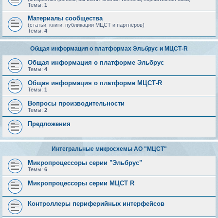
Темы:
1
Материалы сообщества
(статьи, книги, публикации МЦСТ и партнёров)
Темы:
4
Общая информация о платформах Эльбрус и МЦСТ-R
Общая информация о платформе Эльбрус
Темы:
4
Общая информация о платформе МЦСТ-R
Темы:
1
Вопросы производительности
Темы:
2
Предложения
Интегральные микросхемы АО "МЦСТ"
Микропроцессоры серии "Эльбрус"
Темы:
6
Микропроцессоры серии МЦСТ R
Контроллеры периферийных интерфейсов