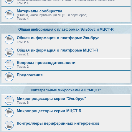
Темы:
1
Материалы сообщества
(статьи, книги, публикации МЦСТ и партнёров)
Темы:
4
Общая информация о платформах Эльбрус и МЦСТ-R
Общая информация о платформе Эльбрус
Темы:
4
Общая информация о платформе МЦСТ-R
Темы:
1
Вопросы производительности
Темы:
2
Предложения
Интегральные микросхемы АО "МЦСТ"
Микропроцессоры серии "Эльбрус"
Темы:
6
Микропроцессоры серии МЦСТ R
Контроллеры периферийных интерфейсов