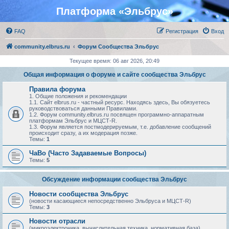
Платформа «Эльбрус»
FAQ
Регистрация
Вход
community.elbrus.ru
Форум Сообщества Эльбрус
Текущее время: 06 авг 2026, 20:49
Общая информация о форуме и сайте сообщества Эльбрус
Правила форума
1. Общие положения и рекомендации
1.1. Сайт elbrus.ru - частный ресурс. Находясь здесь, Вы обязуетесь
руководствоваться данными Правилами.
1.2. Форум community.elbrus.ru посвящен программно-аппаратным
платформам Эльбрус и МЦСТ-R.
1.3. Форум является постмодерируемым, т.е. добавление сообщений
происходит сразу, а их модерация позже.
Темы:
1
ЧаВо (Часто Задаваемые Вопросы)
Темы:
5
Обсуждение информации сообщества Эльбрус
Новости сообщества Эльбрус
(новости касающиеся непосредственно Эльбруса и МЦСТ-R)
Темы:
3
Новости отрасли
(микроэлектроника, вычислительная техника, нормативная база)