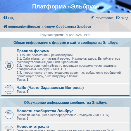
Платформа «Эльбрус»
FAQ
Регистрация
Вход
community.elbrus.ru
Форум Сообщества Эльбрус
Текущее время: 09 авг 2026, 14:32
Общая информация о форуме и сайте сообщества Эльбрус
Правила форума
1. Общие положения и рекомендации
1.1. Сайт elbrus.ru - частный ресурс. Находясь здесь, Вы обязуетесь
руководствоваться данными Правилами.
1.2. Форум community.elbrus.ru посвящен программно-аппаратным
платформам Эльбрус и МЦСТ-R.
1.3. Форум является постмодерируемым, т.е. добавление сообщений
происходит сразу, а их модерация позже.
Темы:
1
ЧаВо (Часто Задаваемые Вопросы)
Темы:
5
Обсуждение информации сообщества Эльбрус
Новости сообщества Эльбрус
(новости касающиеся непосредственно Эльбруса и МЦСТ-R)
Темы:
3
Новости отрасли
(микроэлектроника, вычислительная техника, нормативная база)