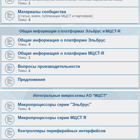
Темы:
1
Материалы сообщества
(статьи, книги, публикации МЦСТ и партнёров)
Темы:
4
Общая информация о платформах Эльбрус и МЦСТ-R
Общая информация о платформе Эльбрус
Темы:
4
Общая информация о платформе МЦСТ-R
Темы:
1
Вопросы производительности
Темы:
2
Предложения
Интегральные микросхемы АО "МЦСТ"
Микропроцессоры серии "Эльбрус"
Темы:
6
Микропроцессоры серии МЦСТ R
Контроллеры периферийных интерфейсов