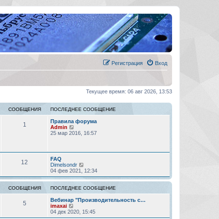
Регистрация
Вход
Текущее время: 06 авг 2026, 13:53
СООБЩЕНИЯ
ПОСЛЕДНЕЕ СООБЩЕНИЕ
Правила форума
1
П
Admin
е
25 мар 2016, 16:57
р
е
й
т
FAQ
12
и
П
Dimelsondr
к
е
04 фев 2021, 12:34
п
р
о
е
с
й
СООБЩЕНИЯ
ПОСЛЕДНЕЕ СООБЩЕНИЕ
л
т
е
и
Вебинар "Производительность с…
5
д
П
к
imaxai
н
е
п
04 дек 2020, 15:45
е
р
о