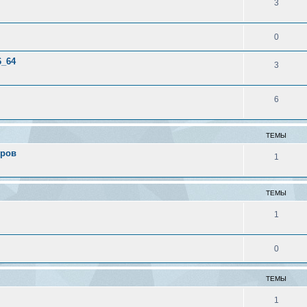
3
0
6_64
3
6
ТЕМЫ
еров
1
ТЕМЫ
1
0
ТЕМЫ
1