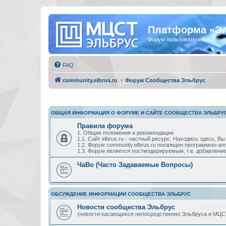
Платформа «Э
Форум пользователей, партнё
FAQ
community.elbrus.ru
Форум Сообщества Эльбрус
ОБЩАЯ ИНФОРМАЦИЯ О ФОРУМЕ И САЙТЕ СООБЩЕСТВА ЭЛЬБРУ
Правила форума
1. Общие положения и рекомендации
1.1. Сайт elbrus.ru - частный ресурс. Находясь здесь,
1.2. Форум community.elbrus.ru посвящен программно-
1.3. Форум является постмодерируемым, т.е. добавление
ЧаВо (Часто Задаваемые Вопросы)
ОБСУЖДЕНИЕ ИНФОРМАЦИИ СООБЩЕСТВА ЭЛЬБРУС
Новости сообщества Эльбрус
(новости касающиеся непосредственно Эльбруса и МЦС