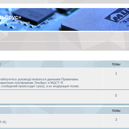
льбрус»
ров и разработчиков
С
ТЕМЫ
1
 Вы обязуетесь руководствоваться данными Правилами.
аппаратным платформам Эльбрус и МЦСТ-R.
 сообщений происходит сразу, а их модерация позже.
5
ТЕМЫ
3
Т-R)