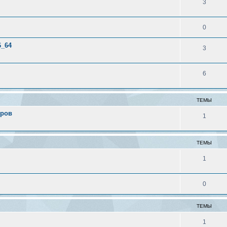
3
0
6_64
3
6
ТЕМЫ
еров
1
ТЕМЫ
1
0
ТЕМЫ
1