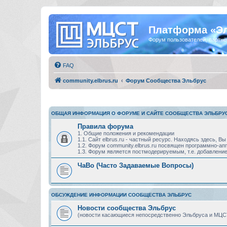
Платформа «Э
Форум пользователей, партнё
FAQ
community.elbrus.ru
Форум Сообщества Эльбрус
ОБЩАЯ ИНФОРМАЦИЯ О ФОРУМЕ И САЙТЕ СООБЩЕСТВА ЭЛЬБРУ
Правила форума
1. Общие положения и рекомендации
1.1. Сайт elbrus.ru - частный ресурс. Находясь здесь,
1.2. Форум community.elbrus.ru посвящен программно-
1.3. Форум является постмодерируемым, т.е. добавление
ЧаВо (Часто Задаваемые Вопросы)
ОБСУЖДЕНИЕ ИНФОРМАЦИИ СООБЩЕСТВА ЭЛЬБРУС
Новости сообщества Эльбрус
(новости касающиеся непосредственно Эльбруса и МЦС