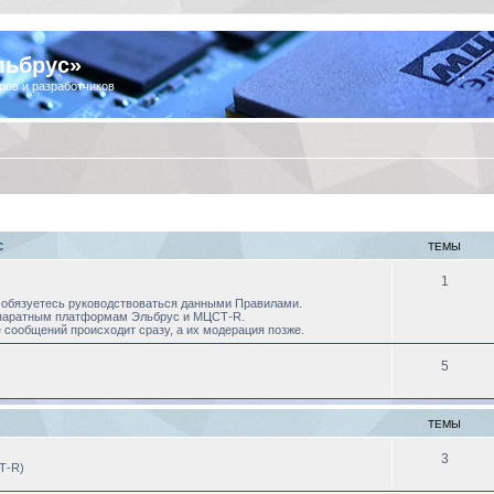
льбрус»
ров и разработчиков
С
ТЕМЫ
1
 Вы обязуетесь руководствоваться данными Правилами.
аппаратным платформам Эльбрус и МЦСТ-R.
 сообщений происходит сразу, а их модерация позже.
5
ТЕМЫ
3
Т-R)