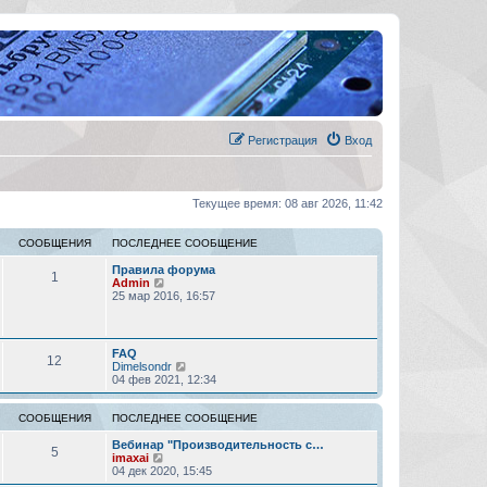
Регистрация
Вход
Текущее время: 08 авг 2026, 11:42
СООБЩЕНИЯ
ПОСЛЕДНЕЕ СООБЩЕНИЕ
Правила форума
1
П
Admin
е
25 мар 2016, 16:57
р
е
й
т
FAQ
12
и
П
Dimelsondr
к
е
04 фев 2021, 12:34
п
р
о
е
с
й
СООБЩЕНИЯ
ПОСЛЕДНЕЕ СООБЩЕНИЕ
л
т
е
и
Вебинар "Производительность с…
5
д
П
к
imaxai
н
е
п
04 дек 2020, 15:45
е
р
о