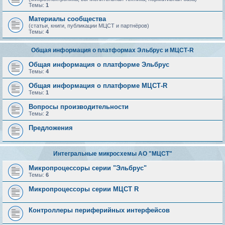
Темы:
1
Материалы сообщества
(статьи, книги, публикации МЦСТ и партнёров)
Темы:
4
Общая информация о платформах Эльбрус и МЦСТ-R
Общая информация о платформе Эльбрус
Темы:
4
Общая информация о платформе МЦСТ-R
Темы:
1
Вопросы производительности
Темы:
2
Предложения
Интегральные микросхемы АО "МЦСТ"
Микропроцессоры серии "Эльбрус"
Темы:
6
Микропроцессоры серии МЦСТ R
Контроллеры периферийных интерфейсов