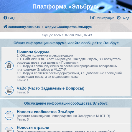
Платформа «Эльбрус»
FAQ
Регистрация
Вход
community.elbrus.ru
Форум Сообщества Эльбрус
Текущее время: 07 авг 2026, 07:43
Общая информация о форуме и сайте сообщества Эльбрус
Правила форума
1. Общие положения и рекомендации
1.1. Сайт elbrus.ru - частный ресурс. Находясь здесь, Вы обязуетесь
руководствоваться данными Правилами.
1.2. Форум community.elbrus.ru посвящен программно-аппаратным
платформам Эльбрус и МЦСТ-R.
1.3. Форум является постмодерируемым, т.е. добавление сообщений
происходит сразу, а их модерация позже.
Темы:
1
ЧаВо (Часто Задаваемые Вопросы)
Темы:
5
Обсуждение информации сообщества Эльбрус
Новости сообщества Эльбрус
(новости касающиеся непосредственно Эльбруса и МЦСТ-R)
Темы:
3
Новости отрасли
(микроэлектроника, вычислительная техника, нормативная база)