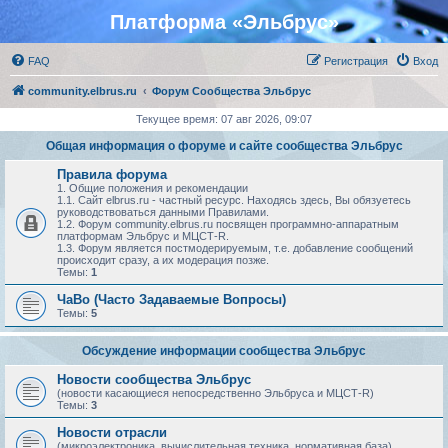
Платформа «Эльбрус»
FAQ
Регистрация
Вход
community.elbrus.ru
Форум Сообщества Эльбрус
Текущее время: 07 авг 2026, 09:07
Общая информация о форуме и сайте сообщества Эльбрус
Правила форума
1. Общие положения и рекомендации
1.1. Сайт elbrus.ru - частный ресурс. Находясь здесь, Вы обязуетесь
руководствоваться данными Правилами.
1.2. Форум community.elbrus.ru посвящен программно-аппаратным
платформам Эльбрус и МЦСТ-R.
1.3. Форум является постмодерируемым, т.е. добавление сообщений
происходит сразу, а их модерация позже.
Темы:
1
ЧаВо (Часто Задаваемые Вопросы)
Темы:
5
Обсуждение информации сообщества Эльбрус
Новости сообщества Эльбрус
(новости касающиеся непосредственно Эльбруса и МЦСТ-R)
Темы:
3
Новости отрасли
(микроэлектроника, вычислительная техника, нормативная база)