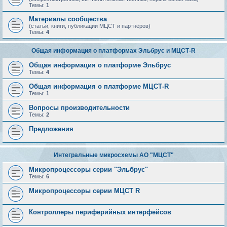
Темы:
1
Материалы сообщества
(статьи, книги, публикации МЦСТ и партнёров)
Темы:
4
Общая информация о платформах Эльбрус и МЦСТ-R
Общая информация о платформе Эльбрус
Темы:
4
Общая информация о платформе МЦСТ-R
Темы:
1
Вопросы производительности
Темы:
2
Предложения
Интегральные микросхемы АО "МЦСТ"
Микропроцессоры серии "Эльбрус"
Темы:
6
Микропроцессоры серии МЦСТ R
Контроллеры периферийных интерфейсов