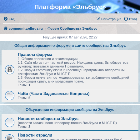
Платформа «Эльбрус»
FAQ
Регистрация
Вход
community.elbrus.ru
Форум Сообщества Эльбрус
Текущее время: 07 авг 2026, 22:27
Общая информация о форуме и сайте сообщества Эльбрус
Правила форума
1. Общие положения и рекомендации
1.1. Сайт elbrus.ru - частный ресурс. Находясь здесь, Вы обязуетесь
руководствоваться данными Правилами.
1.2. Форум community.elbrus.ru посвящен программно-аппаратным
платформам Эльбрус и МЦСТ-R.
1.3. Форум является постмодерируемым, т.е. добавление сообщений
происходит сразу, а их модерация позже.
Темы:
1
ЧаВо (Часто Задаваемые Вопросы)
Темы:
5
Обсуждение информации сообщества Эльбрус
Новости сообщества Эльбрус
(новости касающиеся непосредственно Эльбруса и МЦСТ-R)
Темы:
3
Новости отрасли
(микроэлектроника, вычислительная техника, нормативная база)