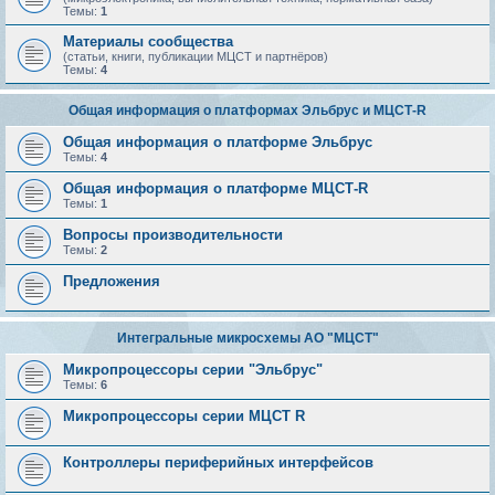
Темы:
1
Материалы сообщества
(статьи, книги, публикации МЦСТ и партнёров)
Темы:
4
Общая информация о платформах Эльбрус и МЦСТ-R
Общая информация о платформе Эльбрус
Темы:
4
Общая информация о платформе МЦСТ-R
Темы:
1
Вопросы производительности
Темы:
2
Предложения
Интегральные микросхемы АО "МЦСТ"
Микропроцессоры серии "Эльбрус"
Темы:
6
Микропроцессоры серии МЦСТ R
Контроллеры периферийных интерфейсов