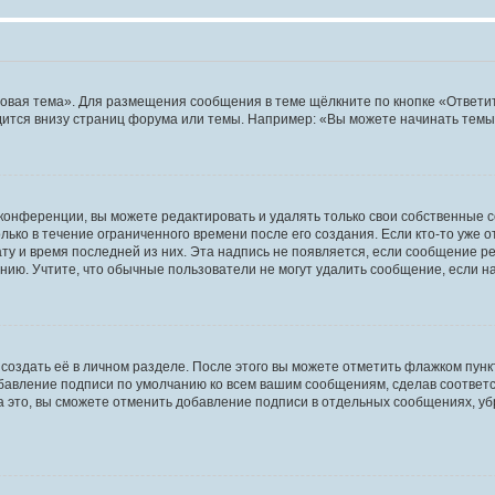
овая тема». Для размещения сообщения в теме щёлкните по кнопке «Ответит
ится внизу страниц форума или темы. Например: «Вы можете начинать темы»
конференции, вы можете редактировать и удалять только свои собственные 
ько в течение ограниченного времени после его создания. Если кто-то уже 
дату и время последней из них. Эта надпись не появляется, если сообщение 
ию. Учтите, что обычные пользователи не могут удалить сообщение, если на 
создать её в личном разделе. После этого вы можете отметить флажком пун
обавление подписи по умолчанию ко всем вашим сообщениям, сделав соотве
а это, вы сможете отменить добавление подписи в отдельных сообщениях, у