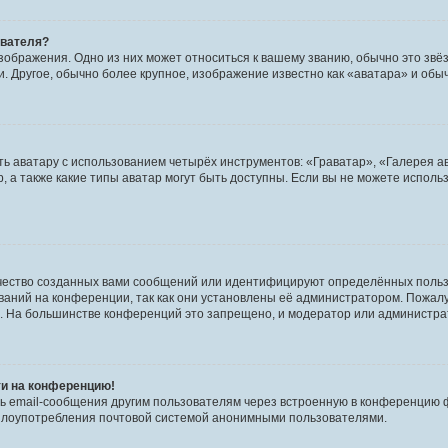
ователя?
зображения. Одно из них может относиться к вашему званию, обычно это звёзд
. Другое, обычно более крупное, изображение известно как «аватара» и обы
ь аватару с использованием четырёх инструментов: «Граватар», «Галерея а
, а также какие типы аватар могут быть доступны. Если вы не можете испол
чество созданных вами сообщений или идентифицируют определённых польз
аний на конференции, так как они установлены её администратором. Пожал
е. На большинстве конференций это запрещено, и модератор или администра
ти на конференцию!
ь email-сообщения другим пользователям через встроенную в конференцию ф
ь злоупотребления почтовой системой анонимными пользователями.