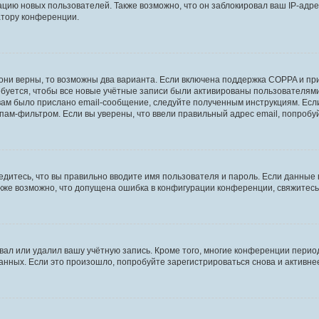
ию новых пользователей. Также возможно, что он заблокировал ваш IP-адре
атору конференции.
они верны, то возможны два варианта. Если включена поддержка COPPA и при 
уется, чтобы все новые учётные записи были активированы пользователями
ам было прислано email-сообщение, следуйте полученным инструкциям. Если
пам-фильтром. Если вы уверены, что ввели правильный адрес email, попробу
едитесь, что вы правильно вводите имя пользователя и пароль. Если данные
Также возможно, что допущена ошибка в конфигурации конференции, свяжитес
вал или удалил вашу учётную запись. Кроме того, многие конференции перио
ных. Если это произошло, попробуйте зарегистрироваться снова и активнее 