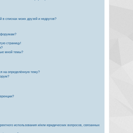
й в списках моих друзей и недругов?
и форумам?
стую страницу!
и?
ные мной темы?
ься на определённую тему?
форум?
ференции?
рректного использования и/или юридических вопросов, связанных