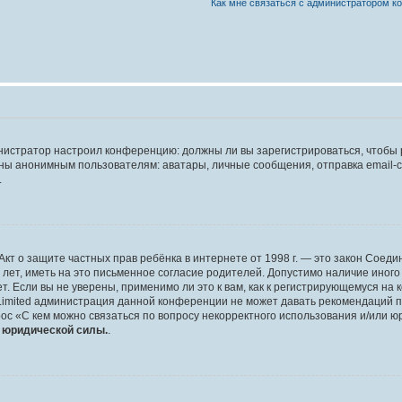
Как мне связаться с администратором 
дминистратор настроил конференцию: должны ли вы зарегистрироваться, чтобы
 анонимным пользователям: аватары, личные сообщения, отправка email-сооб
.
 или Акт о защите частных прав ребёнка в интернете от 1998 г. — это закон Со
т, иметь на это письменное согласие родителей. Допустимо наличие иного
 Если вы не уверены, применимо ли это к вам, как к регистрирующемуся на 
Limited администрация данной конференции не может давать рекомендаций 
ос «С кем можно связаться по вопросу некорректного использования и/или ю
т юридической силы.
.